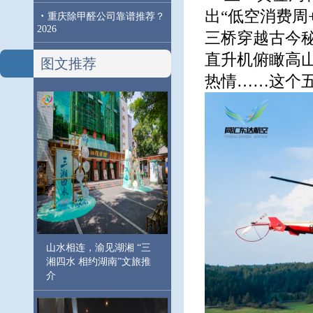
出“低空消费周
·
重庆除甲醛公司靠谱推荐？
2026
三桥穿越古今
直升机俯瞰高山
图文推荐
热情……这个五
山水相连，渝见湖湘 “三
湘四水 相约湖南”文旅推
介