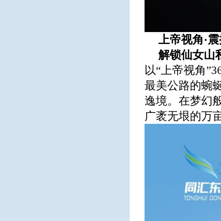
上帝视角·
解锁仙女山
以“上帝视角”
最美公路的蜿
逸境。在梦幻般
广袤无垠的万亩