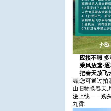
应接不暇 多
乘风放鸢·
把春天放飞
舞;您可通过拍
山旧物换春天,
漫上线——购买
九霄!