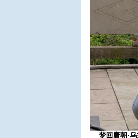
梦回唐朝·