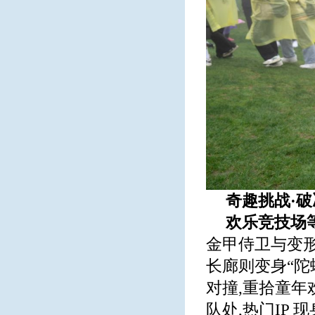
奇趣挑战·
欢乐竞技场
金甲侍卫与变形
长廊则变身“陀
对撞,重拾童年
队处,热门IP