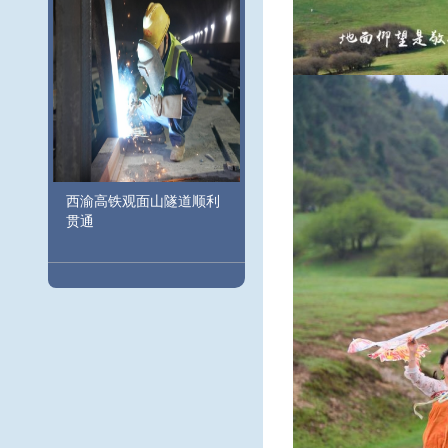
西渝高铁观面山隧道顺利
贯通