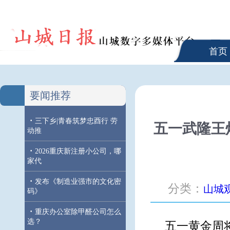
首页
要闻推荐
·
三下乡|青春筑梦忠酉行 劳
五一武隆王
动推
·
2026重庆新注册小公司，哪
家代
·
发布《制造业强市的文化密
分类：
山城
码》
·
重庆办公室除甲醛公司怎么
选？
五一黄金周将