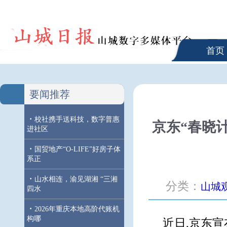
首页
要闻推荐
·
校社携手送科技，数字普惠
京东“春晓
进社区
·
国贸地产“O-LIFE”好房子体
系正
·
山水相连，渝见湖湘 “三湘
分类：
山城
四水
·
2026年重庆本地高阶代账机
构哪
近日,京东宣