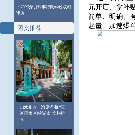
元开店、拿补贴
·
2026深圳刑事行政纠纷权威
律所
简单、明确、有
起量、加速爆
图文推荐
山水相连，渝见湖湘 “三
湘四水 相约湖南”文旅推
介