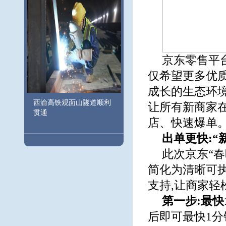
京东零售平
仅希望更多优
成长的生态环境
西渝高铁观面山隧道顺利
让所有新商家
贯通
店、快速爆单。
出单更快:
此次京东“春
简化为清晰可
支持,让商家
第一步:最快
后即可最快1分