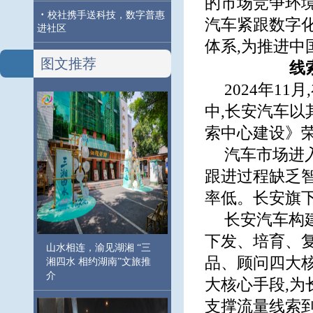
的市场竞争环
·
校社携手送科技，数字普惠
汽车紧跟数字
进社区
体系,为推进
图文推荐
线
2024年11月
中,长安汽车
索中心建设》荣
汽车市场进
跟进过程缺乏智
率低。长安旗
长安汽车构
下发、培育、复
山水相连，渝见湖湘 “三
品、顾问四大
湘四水 相约湖南”文旅推
介
大核心手段,为
支撑流量线索