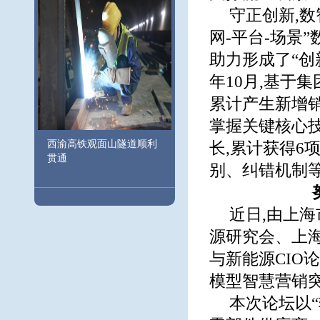
守正创新,
网-平台-场景
助力形成了“创
年10月,基于集
累计产生新增销
掌握关键核心
西渝高铁观面山隧道顺利
长,累计获得6
贯通
别、纠错机制等
近日,由上
源研究会、上
与新能源CIO
模型智慧营销突
本次论坛以“