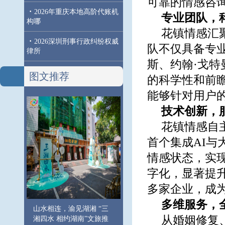
可靠的情感咨
·
2026年重庆本地高阶代账机
专业团队，
构哪
花镇情感汇
·
2026深圳刑事行政纠纷权威
队不仅具备专
律所
斯、约翰·戈
图文推荐
的科学性和前
能够针对用户
技术创新，
花镇情感自
首个集成AI与
情感状态，实
字化，显著提
多家企业，成
多维服务，
山水相连，渝见湖湘 “三
从婚姻修复
湘四水 相约湖南”文旅推