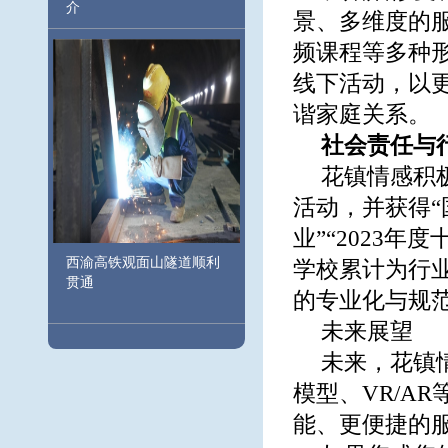
介
景、多维度的
频课程等多种
线下活动，以
谐家庭关系。
社会责任与
花镇情感积
活动，并获得“
业”“2023
西渝高铁观面山隧道顺利
学校累计为行业
贯通
的专业化与规
未来展望
未来，花镇
模型、VR/A
能、更便捷的