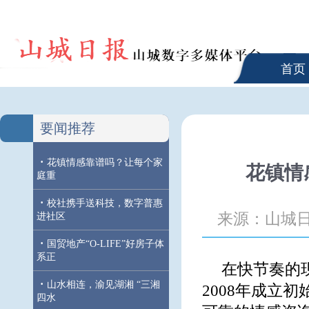
首页
要闻推荐
·
花镇情感靠谱吗？让每个家
花镇情
庭重
·
校社携手送科技，数字普惠
来源：山城
进社区
·
国贸地产“O-LIFE”好房子体
系正
在快节奏的
·
山水相连，渝见湖湘 “三湘
2008年成立
四水