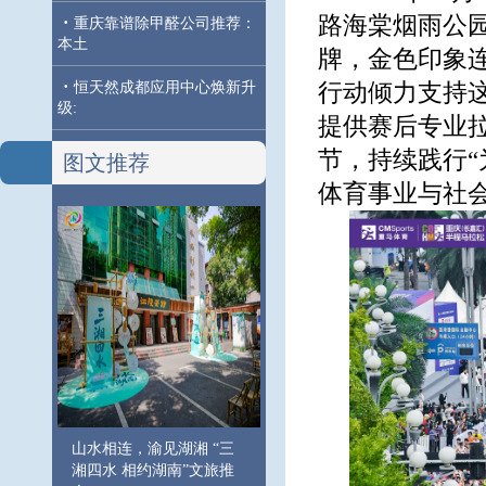
路海棠烟雨公
·
重庆靠谱除甲醛公司推荐：
本土
牌，金色印象
·
恒天然成都应用中心焕新升
行动倾力支持
级:
提供赛后专业
节，持续践行
图文推荐
体育事业与社
山水相连，渝见湖湘 “三
湘四水 相约湖南”文旅推