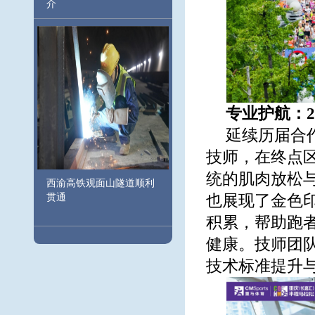
介
专业护航：
延续历届合
技师，在终点
统的肌肉放松
西渝高铁观面山隧道顺利
贯通
也展现了金色
积累，帮助跑
健康。技师团
技术标准提升