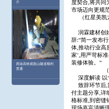
度契合,将共同
介
市场迈向更规
（红星美凯
润霖建材创
辞:”简一发布
体,推动行业高
家’,用严苛标
装修体验。”
西渝高铁观面山隧道顺利
贯通
（
深度解读 以
致辞环节后
付主题分享,详
格标准,到密缝
现场嘉宾清晰理