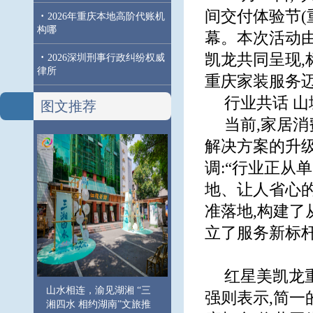
间交付体验节(
·
2026年重庆本地高阶代账机
构哪
幕。本次活动
·
凯龙共同呈现,
2026深圳刑事行政纠纷权威
律所
重庆家装服务
行业共话 
图文推荐
当前,家居
解决方案的升
调:“行业正从
地、让人省心
准落地,构建了
立了服务新标杆
红星美凯龙
山水相连，渝见湖湘 “三
强则表示,简一
湘四水 相约湖南”文旅推