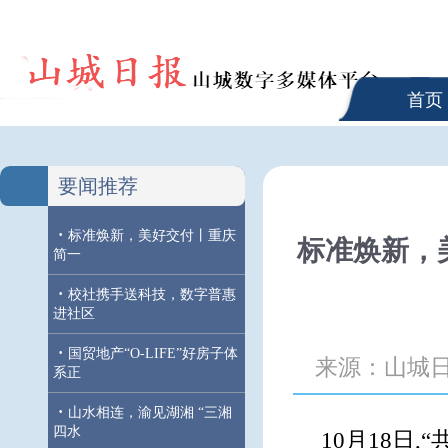
首页
要闻推荐
·
标准焕新，美好交付丨重庆
标准焕新，
简一
·
校社携手送科技，数字普惠
进社区
·
国贸地产“O-LIFE”好房子体
来源：山城
系正
·
山水相连，渝见湖湘 “三湘
四水
10月18日