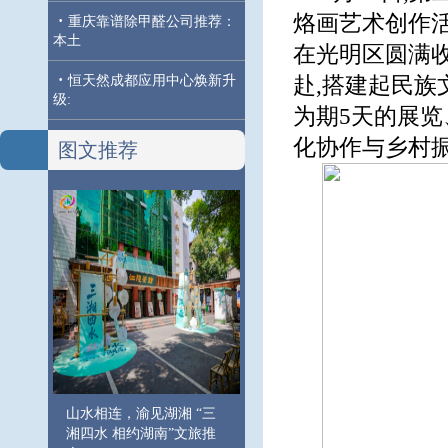
烙画艺术创作活
·
重庆靠谱除甲醛公司推荐：
本土
在光明区圆满
·
恒天然成都应用中心焕新升
赴,搭建起民族
级:
为期5天的展览
化协作与乡村振
图文推荐
山水相连，渝见湖湘 “三
湘四水 相约湖南”文旅推