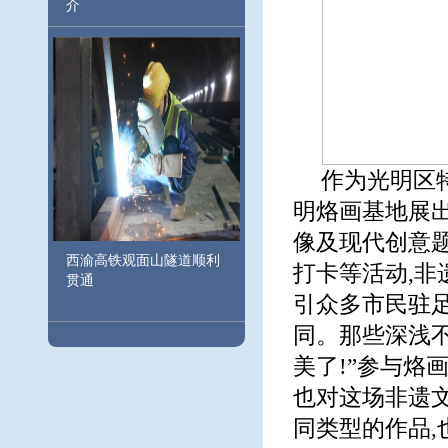
介
作为光明区
明烙画基地展
像及现代创意
西渝高铁观面山隧道顺利
打卡等活动,非
贯通
引众多市民驻足
同。那些深浅不
美了!”参与烙
也对这场非遗文
同类型的作品,