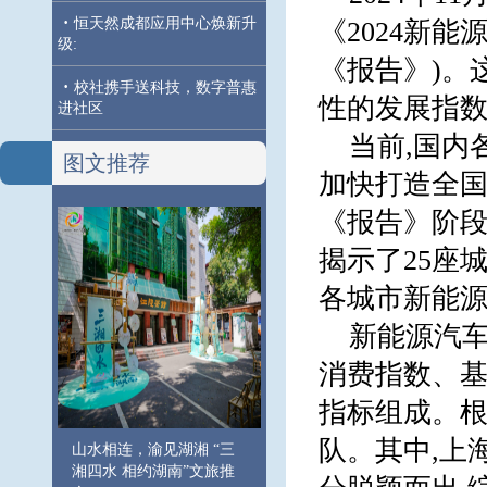
·
恒天然成都应用中心焕新升
《2024新
级:
《报告》)。
·
校社携手送科技，数字普惠
性的发展指
进社区
当前,国内
图文推荐
加快打造全
《报告》阶段
揭示了25座
各城市新能
新能源汽
消费指数、基
指标组成。根
队。其中,上
山水相连，渝见湖湘 “三
湘四水 相约湖南”文旅推