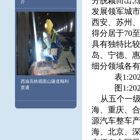
分脱颖而出,
介
发展领军城
西安、苏州、
得分居于70
具有独特比
岛、宁德、惠
细分领域各
表1:
西渝高铁观面山隧道顺利
图1:
贯通
从五个一级
海、重庆、合
源汽车整车产
海、北京、深