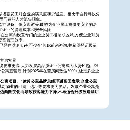
够增强员工对企业的满意度和忠诚度。相比于自行寻找分
题而导致的人才流失现象。
监控设备、保安巡逻等,能够为企业员工提供更安全的居
了企业的管理成本和安全风险。
,在公寓内设置专门的企业员工楼层或区域,方便企业对员
提高管理效率。
然已经住满,但仍有不少企业HR前来咨询,并希望登记预留
客房实景
环境要求更高,大力发展高品质企业公寓成为大势所趋。锦
直营店,计划2025年在营房间数达3000+,让更多企业
公寓项目。”途羚公寓品牌总经理谢富国表示,企业公寓
其对物业的租期、选址等要求更为灵活。发展企业公寓是
边商圈变化而导致获客能力下降,不再适合升级改造酒店