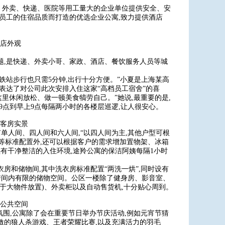
厅、外卖、快递、医院等用工量大的企业单位提供安全、安
业员工的住宿品质而打造的优选企业公寓,致力提供酒店
店外观
题,是快递、外卖小哥、家政、酒店、餐饮服务人员等城
地铁站步行也只需5分钟,出行十分方便。”小夏是上海某高
表达了对公司此次安排入住这家“高档员工宿舍”的喜
里休闲放松、做一顿美食犒劳自己。”她说,最重要的是,
9点到早上9点每隔两小时的各楼层巡逻,让人很安心。
客房实景
型有单人间、四人间和六人间,“以四人间为主,其他户型可根
等标准配置外,还可以根据客户的需求增加置物架、冰箱
有干净整洁的入住环境,途羚公寓的保洁阿姨每隔1小时
房和储物间,其中洗衣房标准配置“两洗一烘”,同时设有
放房间内有限的储物空间。公区一楼除了健身房、影音室、
于大物件放置)、外卖柜以及自动售货机,十分贴心周到。
公共空间
氛围,公寓除了会在重要节日举办节庆活动,例如元宵节猜
激的狼人杀游戏、王者荣耀比赛,以及充满活力的羽毛