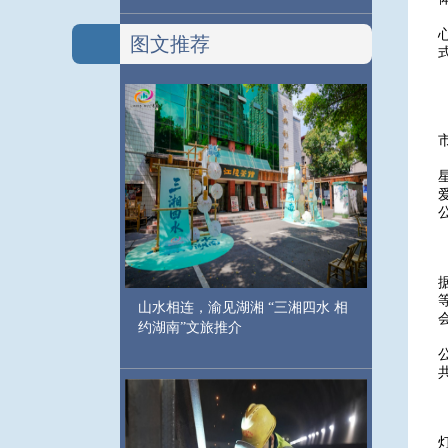
图文推荐
山水相连，渝见湖湘 “三湘四水 相
约湖南”文旅推介