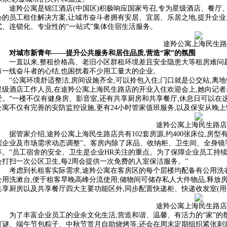
途羚公寓是锦江酒店(中国区)积极响应国家号召,专为星级酒店、餐
心的员工租住解决方案,让城市奋斗者拥有安居、宜居、乐居之地,提升企
式、连锁化、专业性的“一站式”集体住宿生活服务。
途羚公寓上海民生路
对城市新青年——提升公共服务和居住品质,营造“家”的氛围
一直以来,整租价格高、老旧小区群租环境差且安全隐患大等租房难问
市一线奋斗者的心结,也困扰着不少用工量大的企业。
“公寓环境舒适整洁,房间设施齐全,可以拎包入住;门口就是公交站,离
星级酒店工作人员,在途羚公寓上海民生路店的开业入住欢迎会上,她向记者
爱。“一楼不仅有健身房、影音室,还有共享厨房和共享餐厅,休息日可以在这
公寓不仅有完善的安防监控设施,更有24小时管家值班服务,以及保安从晚上
途羚公寓上海民生路店
据管家介绍,途羚公寓上海民生路店共有102套房源,约400张床位,房
据企业及市场需求动态调整”。客房内除了床品、收纳柜、卫生间、全身镜
等。“员工宿舍的安全、卫生是企业HR关注的重点。为了保障企业员工持续
会打扫一次公区卫生,每2周会提供一次免费的入室保洁服务。”
考虑到长租客实际需求,途羚公寓在客房区的每个层楼均配备有公用洗衣
公用洗漱台,便于租客早晚高峰分流使用;储物间可储存私人大件物品,释
共享厨房以及共享餐厅四大主要功能区外,同步配置快递柜、快递收发室(用
途羚公寓上海民生路店
为了丰富企业员工的业余文化生活,营造和谐、温馨、有活力的“家”的
灯谜、端午节包粽子、中秋节赏月自助烧烤等,还会在周末定期组织紧张刺