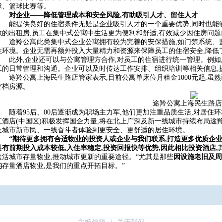
球、篮球比赛等。
对企业——降低管理成本和安全风险,有助吸引人才、留住人才
能提供良好的住宿条件无疑是企业吸引人才的一个重要优势,同时也能
散的出租房,员工在集中式公寓中生活更为便利和舒适,有效减少因住房问
途羚公寓此类集中式企业公寓拥有较为完善的安保措施,如门禁系统、
住环境。企业无需再额外投入大量精力和资源来保障员工的住宿安全,降低
此外,企业还可以与公寓管理方合作,对员工的住宿进行统一管理。例如
工的日常管理和沟通。企业可以及时传达工作安排、组织培训等相关信息,
途羚公寓上海民生路店管家表示,目前公寓单床位月租金1000元起,虽
空档房源。
途羚公寓上海民生路店
随着95后、00后逐渐成为职场主力军,他们更加注重品质生活,对居住
江酒店(中国区)积极发挥国企力量,将在北上广深及新一线城市持续布局途羚公寓
及城市新市民、一线奋斗者体验到更安全、更舒适的居住环境。
“期待更多拥有合适物业的投资人或企业与我们联系,打造更多优质企业
具有前期投入成本较低,入住率稳定,投资回报快等优势,因此相比投资酒店,
盘活城市存量物业,推动城市更新的重要途径。“尤其是那些
因设施老旧及周
的
存量酒店物业,是我们的重点开拓目标。”