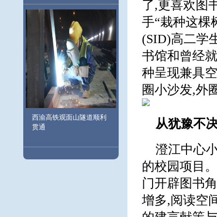
了,更喜欢图
手“栽种这棵
(SID)高
书馆和曾经就
种呈现兼具空
圈小沙发,外
西渝高铁观面山隧道顺利
从犹豫不
贯通
澄江中心小
的校园项目。
门开辟图书角
增多,阅读空