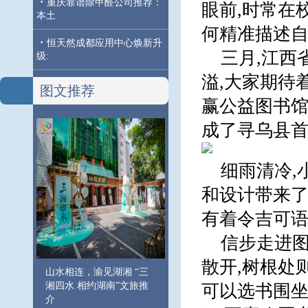
·
重庆靠谱除甲醛公司推荐：
眼前,时常在
本土
何精准描述
·
恒天然成都应用中心焕新升
三月,江西
级:
溢,大家期待
图文推荐
赢公益图书馆
成了寻乌县首
细雨清冷,
和设计带来了
有着令吉可
信步走进图
散开,树根处
山水相连，渝见湖湘 “三
湘四水 相约湖南”文旅推
可以选书围坐
介