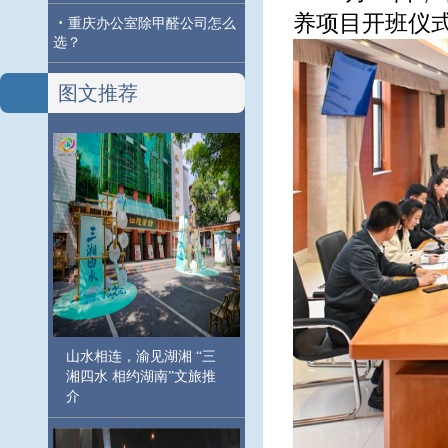
养项目开班仪
·
重庆办公室除甲醛公司怎么
选？
图文推荐
山水相连，渝见湖湘 “三
湘四水 相约湖南”文旅推
介