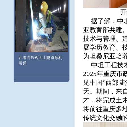
开
据了解，中
亚教育部共建
技术与管理、
展学历教育、
为坦桑尼亚培
西渝高铁观面山隧道顺利
贯通
中坦工程技
2025年重庆
见中国”西部陆
天。期间，来
才，将完成土
将前往重庆多
传统文化交融