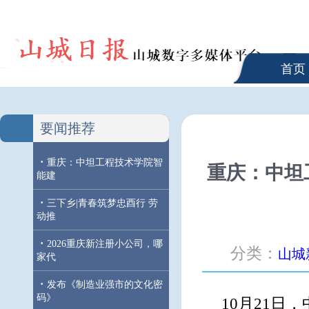
首页
要闻推荐
·
重庆：中坦工程技术学院智
重庆：中坦
能建
·
三下乡|青春筑梦忠酉行 劳
动推
·
2026重庆新注册小公司，哪
分类：
山城
家代
·
发布《制造业强市的文化密
码》
10月21