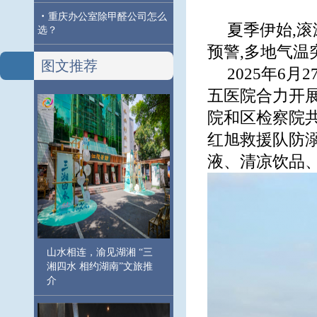
·
重庆办公室除甲醛公司怎么
夏季伊始,
选？
预警,多地气温
图文推荐
2025年6
五医院合力开展
院和区检察院
红旭救援队防
液、清凉饮品
山水相连，渝见湖湘 “三
湘四水 相约湖南”文旅推
介