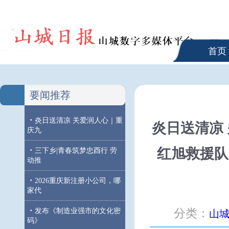
首页
要闻推荐
·
炎日送清凉 关爱润人心｜重
炎日送清凉
庆九
·
红旭救援队
三下乡|青春筑梦忠酉行 劳
动推
·
2026重庆新注册小公司，哪
家代
·
发布《制造业强市的文化密
分类：
山
码》