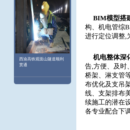
BIM模型搭
构、机电管综B
进行定位调整,
机电整体深
西渝高铁观面山隧道顺利
贯通
告,方便、及时
桥架、淋支管
布优化及支吊架
线、支架排布美
续施工的潜在设
各专业配合下