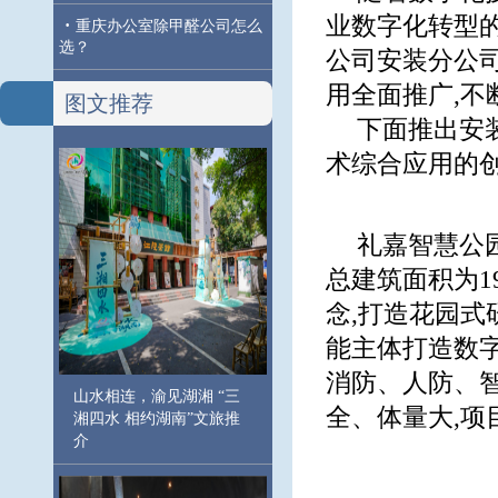
业数字化转型
·
重庆办公室除甲醛公司怎么
选？
公司安装分公司
用全面推广,不
图文推荐
下面推出安
术综合应用的
礼嘉智慧公
总建筑面积为1
念,打造花园式
能主体打造数
消防、人防、
山水相连，渝见湖湘 “三
全、体量大,
湘四水 相约湖南”文旅推
介