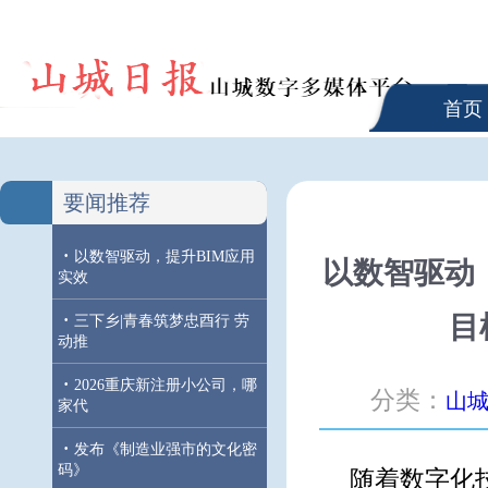
首页
要闻推荐
·
以数智驱动，提升BIM应用
以数智驱动
实效
·
目
三下乡|青春筑梦忠酉行 劳
动推
·
2026重庆新注册小公司，哪
分类：
山
家代
·
发布《制造业强市的文化密
码》
随着数字化技