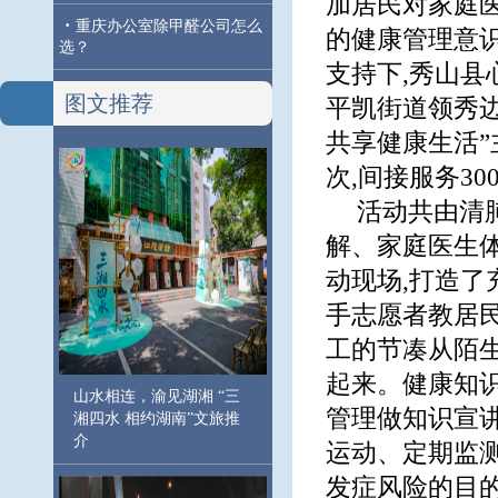
加居民对家庭
·
重庆办公室除甲醛公司怎么
的健康管理意识
选？
支持下,秀山
图文推荐
平凯街道领秀边
共享健康生活”
次,间接服务3
活动共由清
解、家庭医生
动现场,打造了
手志愿者教居
工的节凑从陌生
起来。健康知
山水相连，渝见湖湘 “三
管理做知识宣讲
湘四水 相约湖南”文旅推
介
运动、定期监
发症风险的目