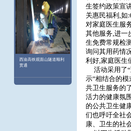
生签约政策宣
关惠民福利,如
对家庭医生服
其他服务,进
生免费常规检测
询问其用药情况
利好,家庭医生
西渝高铁观面山隧道顺利
贯通
活动采用了“
示”相结合的模
共卫生服务的了
活力的健康氛
的公共卫生健康
们也呼吁全社
康、卫生的社