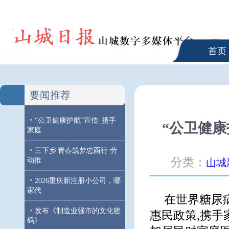
首页
要闻推荐
·
“公卫健康护航”宣传| 携手
“公卫健康
家庭
·
三下乡|青春筑梦忠酉行 劳
分类：
动推
山城
·
2026重庆新注册小公司，哪
家代
在世界糖尿
·
发布《制造业强市的文化密
惠民政策,携手
码》