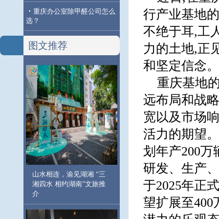
·
行产业基地
重庆办公室除甲醛公司怎么
选？
不绝于耳,工
图文推荐
力的土地,正
和坚定信念
重庆基地的
远布局和战略
宽以及市场响
活力的期望。
划年产200
研发、生产
山水相连，渝见湖湘 “三
于2025年正
湘四水 相约湖南”文旅推
介
望扩展至40