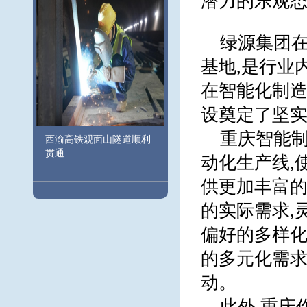
潜力的乐观
绿源集团
基地,是行业
在智能化制造
设奠定了坚
重庆智能制
西渝高铁观面山隧道顺利
贯通
动化生产线,
供更加丰富的
的实际需求,
偏好的多样
的多元化需求
动。
此外,重庆