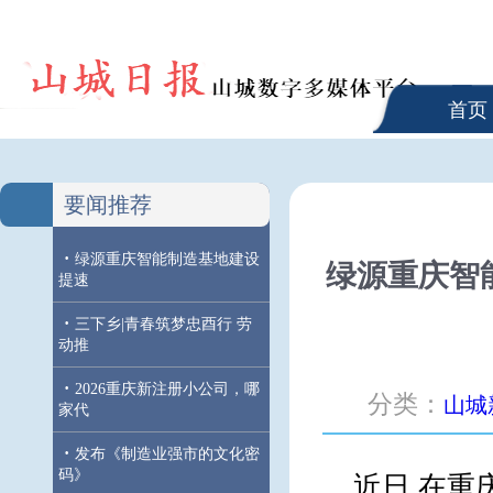
首页
要闻推荐
·
绿源重庆智能制造基地建设
绿源重庆智
提速
·
三下乡|青春筑梦忠酉行 劳
动推
·
2026重庆新注册小公司，哪
分类：
山城
家代
·
发布《制造业强市的文化密
码》
近日,在重