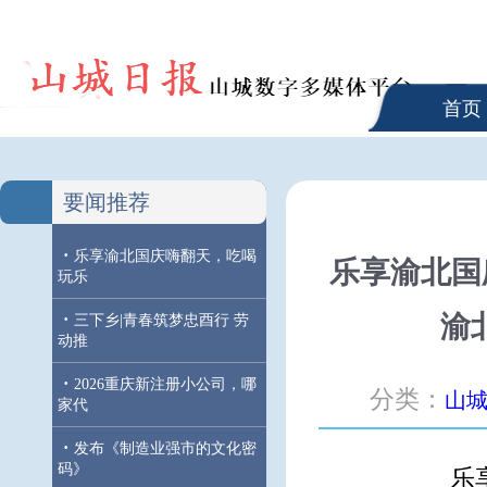
首页
要闻推荐
·
乐享渝北国庆嗨翻天，吃喝
乐享渝北国
玩乐
·
渝
三下乡|青春筑梦忠酉行 劳
动推
·
2026重庆新注册小公司，哪
分类：
山
家代
·
发布《制造业强市的文化密
码》
乐