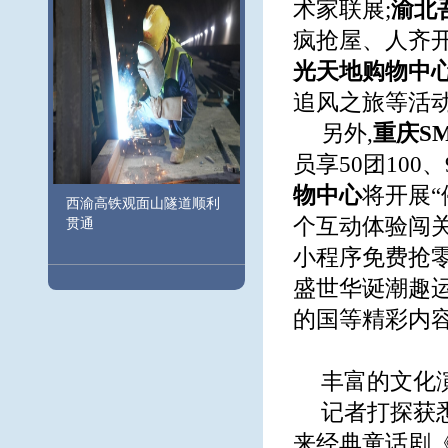
术家联展;
渝
北
疯抢屋、人齐开
光天地购物中
追风之旅等活动,
另外,
重庆S
员享50团100
物中心
将开展“
西渝高铁观面山隧道顺利
个互动体验闯关
贯通
小程序免费抢
盛世华诞潮趣
的国等精彩内
丰富的文化
记者打探获悉
来经典童话剧