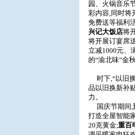
园、火锅音乐
彩内容,同时将
免费送等福利活
兴记
大饭店
将开
将开展订宴席送
立减1000元
的“渝北味”金
时下,“以旧
品以旧换新补
力。
国庆节期间,
打造全屋智能家
20克黄金;
重
百
调采暖家电狂欢