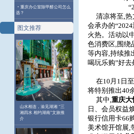
“
·
重庆办公室除甲醛公司怎么
选？
清凉将至,
会承办的“202
图文推荐
火热。活动以
色消费区,围
等内容,持续推
喝玩乐购”好去
在10月1日
将特别推出40
其中,
重庆大
山水相连，渝见湖湘 “三
日、会员权益焕
湘四水 相约湖南”文旅推
银行信用卡66购
介
美术馆开馆展,