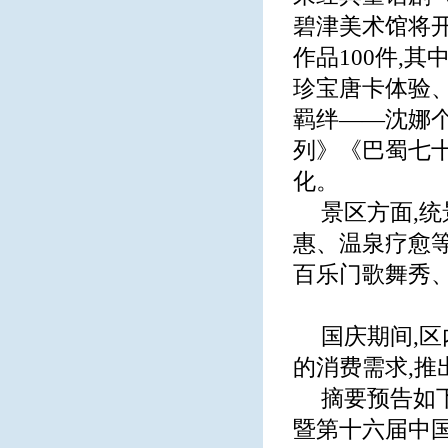
碧津美术馆将
作品100件,
珍宝唐卡体验
羁绊——沈娜
列》《巴蜀七
化。
景区方面,
惠、温泉疗愈等
百乐门歌舞秀
国庆期间,
的消费需求,
摘要预告如下
暨第十六届中国