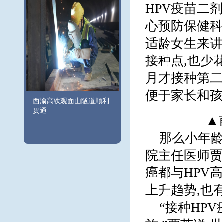
HPV疫苗二
心预防保健科
适龄女生来讲
接种点,也少
月才接种第二
便于家长和孩
西渝高铁观面山隧道顺利
贯通
▲
那么小年龄
院主任医师贾英
癌都与HPV
上升趋势,也
“接种HP