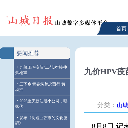
首页
要闻推荐
·
九价HPV疫苗“二剂次”接种
九价HPV疫
落地重
·
三下乡|青春筑梦忠酉行 劳
动推
·
2026重庆新注册小公司，哪
分类：
山
家代
·
发布《制造业强市的文化密
码》
8月8日,