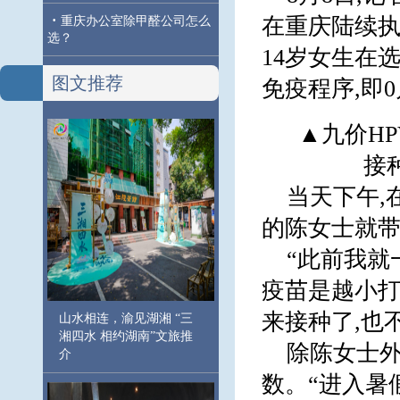
·
在重庆陆续执
重庆办公室除甲醛公司怎么
选？
14岁女生在
图文推荐
免疫程序,即
▲九价H
接
当天下午,
的陈女士就带
“此前我就
疫苗是越小打
来接种了,也
山水相连，渝见湖湘 “三
湘四水 相约湖南”文旅推
除陈女士外
介
数。“进入暑