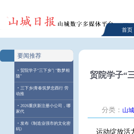
首页
要闻推荐
·
贸院学子“三下乡”| “数梦相
贸院学子“三
随”
·
三下乡|青春筑梦忠酉行 劳
动推
·
2026重庆新注册小公司，哪
分类：
山
家代
·
发布《制造业强市的文化密
码》
运动绽放活