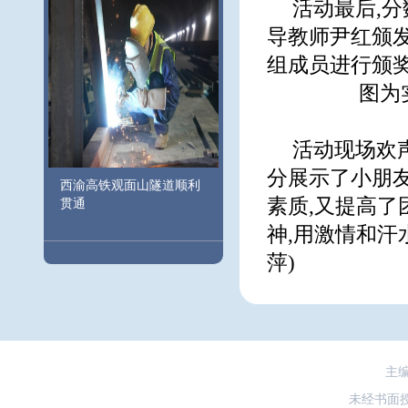
活动最后,
导教师尹红颁
组成员进行颁
图为
活动现场欢
分展示了小朋
西渝高铁观面山隧道顺利
素质,又提高了
贯通
神,用激情和汗
萍)
主
未经书面