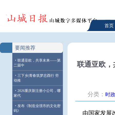
首页
要闻推荐
·
联通亚欧，共享未来——第
联通亚欧，
二届中
·
三下乡|青春筑梦忠酉行 劳
动推
·
2026重庆新注册小公司，哪
分类：
时
家代
·
发布《制造业强市的文化密
码》
由国家发展