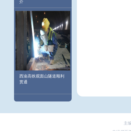
介
西渝高铁观面山隧道顺利
贯通
主