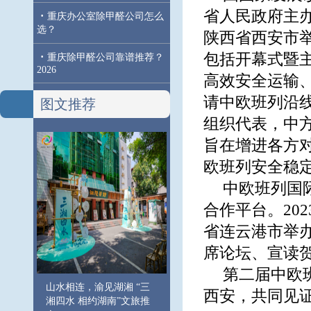
省人民政府主办
·
重庆办公室除甲醛公司怎么
选？
陕西省西安市
·
包括开幕式暨
重庆除甲醛公司靠谱推荐？
2026
高效安全运输
请中欧班列沿
图文推荐
组织代表，中
旨在增进各方
欧班列安全稳定
中欧班列国
合作平台。20
省连云港市举
席论坛、宣读
第二届中欧
山水相连，渝见湖湘 “三
西安，共同见证
湘四水 相约湖南”文旅推