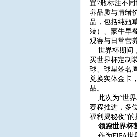
置7瓶标注不
养品质与情绪
品，包括纯甄
装）、蒙牛早
观赛与日常营
世界杯期间
买世界杯定制装
球、球星签名
兑换实体金卡
品。
此次为“世
赛程推进，多位
福利揭秘夜”
领跑世界杯营
作为FIF