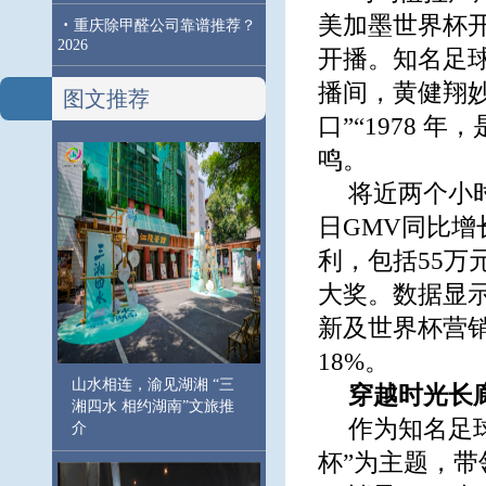
美加墨世界杯
·
重庆除甲醛公司靠谱推荐？
2026
开播。知名足
播间，黄健翔妙
图文推荐
口”“1978
鸣。
将近两个小
日GMV同比增
利，包括55万
大奖。数据显示
新及世界杯营
18%。
山水相连，渝见湖湘 “三
穿越时光长
湘四水 相约湖南”文旅推
作为知名足
介
杯”为主题，