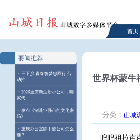
首页
要闻推荐
·
三下乡|青春筑梦忠酉行 劳
世界杯蒙牛
动推
·
2026重庆新注册小公司，哪
家代
·
发布《制造业强市的文化密
分类：
山城
码》
·
重庆办公室除甲醛公司怎么
选？
呜呜祖拉声声