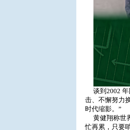
谈到2002
击、不懈努力
时代缩影。”
黄健翔称世
忙再累，只要