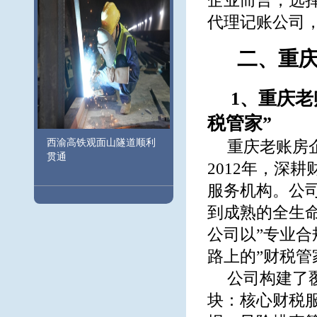
企业而言，选
代理记账公司
二、重
1、重庆
税管家”
西渝高铁观面山隧道顺利
重庆老账房
贯通
2012年，深
服务机构。公司
到成熟的全生
公司以”专业
路上的”财税管
公司构建了
块：核心财税