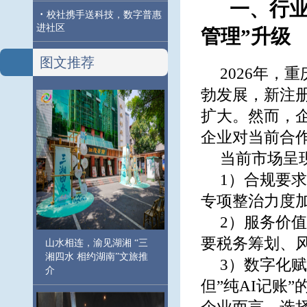
一、行业
·
校社携手送科技，数字普惠
进社区
管理”升级
图文推荐
2026年
勃发展，新注
扩大。然而，
企业对当前合
当前市场呈
1）合规要求
专项整治力度
2）服务价
要税务筹划、
山水相连，渝见湖湘 “三
湘四水 相约湖南”文旅推
3）数字化
介
但”纯AI记账