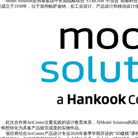
Model Solution是韩泰集团中长期战略组合“STREAM”中负责“前瞻科技（
院成立于1930年，位于加州帕萨迪纳，在工业设计、产品设计和移动设
此次合作将ArtCenter注重实践的设计教育体系，与Model Solu
计构想转化为具备产品级完成度的实物作品。
项目将结合ArtCenter产品设计专业2026年春季学期开设的“3D建模”课