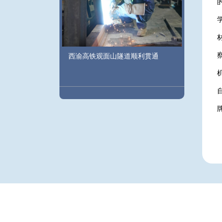
西渝高铁观面山隧道顺利贯通