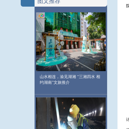
图文推荐
山水相连，渝见湖湘 “三湘四水 相
约湖南”文旅推介