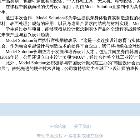
的产品类别，包括可穿戴智能设备、个人移动工具、无人机、移动设备、
在课程中脱颖而出的优秀设计项目，将由Model Solution直接制
学生。
通过本次合作，Model Solution将为学生提供亲身体验真实制造流
材料、表面处理）规范的应用，以及考虑量产要求的结构与材料实现。Model 
学生通过参与项目，能够获得从设计概念到实体产品的全流程实战经验。Mod
察未来产业与新兴设计趋势。
Model Solution首席执行官柳炯敏表示：“这是一次连接设计教
机会。作为融合卓越设计与制造技术的硬件平台企业，我们将持续在全球设
Model Solution长期致力于发掘和培养设计人才，包括共同主办由韩国设
自2016年起，公司还设立自主设计奖项“MOA”，通过合作将全球工业设
此外，Model Solution还积极参与韩国设计振兴院主办的“韩国设计
牌展”。依托先进的硬件技术设施，公司将持续助力全球工业设计师的成长
主编信箱
|
关于我们
未经书面授权 不得复制或建立镜像