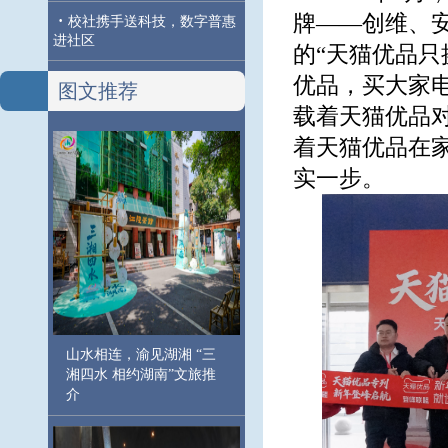
牌——创维、
·
校社携手送科技，数字普惠
进社区
的“天猫优品只
优品，买大家电
图文推荐
载着天猫优品
着天猫优品在
实一步。
山水相连，渝见湖湘 “三
湘四水 相约湖南”文旅推
介