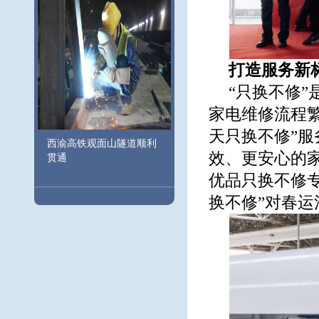
打造服务新
“只换不修
家电维修流程繁
天只换不修”
西渝高铁观面山隧道顺利
效、更安心的
贯通
优品只换不修专
换不修”对春