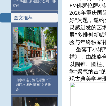
·
2026重庆新注册小公司，哪
FV佛罗伦萨
家代
2026年重庆
图文推荐
好”为题，邀
灵感迸发的艺
展”多维创新
验与年终独家
坐落于小镇
祥》，由战略
以圆锥、圆柱
学“聚气纳吉
现古典美学与
山水相连，渝见湖湘 “三
湘四水 相约湖南”文旅推
介