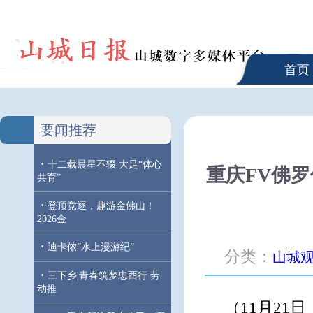
首页
要闻推荐
·
十二载晨星不辍 大足“体心
重庆FV佛罗
共育”
·
登顶竞逐，趣游金佛山！
2026金
·
迪卡侬”水上漫游纪”
分类：
山城
·
三下乡|青春筑梦忠酉行 劳
动推
（11月21日