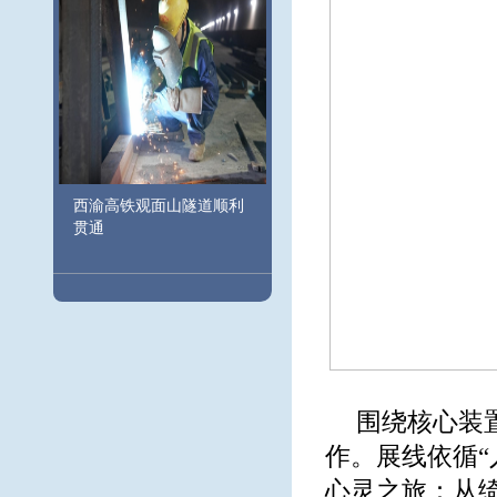
西渝高铁观面山隧道顺利
贯通
围绕核心装
作。展线依循“
心灵之旅：从绮