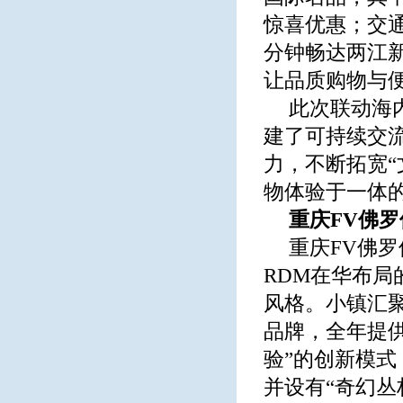
惊喜优惠；交
分钟畅达两江新
让品质购物与
此次联动海
建了可持续交流
力，不断拓宽
物体验于一体
重庆
FV
佛罗
重庆FV佛
RDM在华布
风格。小镇汇
品牌，全年提供
验”的创新模式
并设有“奇幻丛