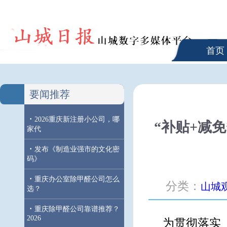
首页
要闻推荐
·
2026重庆新注册小公司，哪
“补贴+减
家代
·
发布《制造业强市的文化密
码》
·
重庆办公室除甲醛公司怎么
分类：
山城
选？
·
重庆除甲醛公司靠谱推荐？
2026
为贯彻落实《