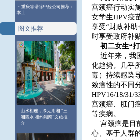
宫颈癌行动实施
·
重庆靠谱除甲醛公司推荐：
本土
女学生HPV
享受“财政补助
图文推荐
时享受政府补贴
初二女生“
近年来，我
化趋势。几乎
毒）持续感染
致癌性的不同
HPV16/18/3
宫颈癌、肛门
山水相连，渝见湖湘 “三
等疾病。
湘四水 相约湖南”文旅推
宫颈癌是目
介
心、基于人群的