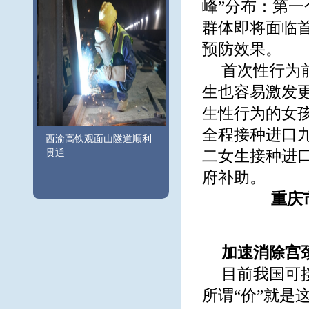
峰”分布：第一个
群体即将面临首
预防效果。
首次性行为
生也容易激发更
生性行为的女孩
全程接种进口九
西渝高铁观面山隧道顺利
贯通
二女生接种进口
府补助。
重庆
加速消除宫
目前我国可
所谓“价”就是