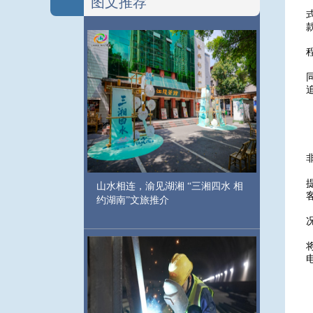
图文推荐
山水相连，渝见湖湘 “三湘四水 相
约湖南”文旅推介