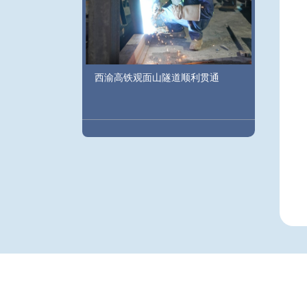
西渝高铁观面山隧道顺利贯通