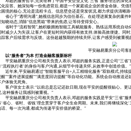
邓超的服务哲学,完美诠释了中国平安企业文化“三省”服务理念的深化
式化应答。她深知每一份焦虑背后,都是一个家庭或企业的资金命脉。凭借
款困境的核心,无论是流程卡点、信息壁垒还是突发状况,都力求提供清晰路
省心于“透明沟通”,她视信息同步为信任基石。在处理进展复杂的案件
程知晓动态,消除“信息黑箱”带来的焦虑,让等待变得安心。
省时于“流程智简”,她积极拥抱智能工具赋能服务。熟练运用系统自动
同时减少人为失误,让客户在更短时间内获得有效支持,体验高效便捷。同时
追踪客户后续需求与反馈。这份超越预期的持续关怀,让客户感受到被重视的
平安融易重庆分公司客
以“服务者”为本 打造金融客服新标杆
平安融易重庆分公司相关负责人表示,邓超的服务实践,正是公司“三省”
非‘流程执行者’的身份与客户沟通,从细节中传递关怀,从效率中创造价值。”
近年来,平安融易通过“智能客服平台+人工精细化服务”双轨模式,持续
提醒”“案件进展提醒”“满意度回访提醒”等自动化功能。系统会自动推送还
客户体验无死角。
客户张女士表示:“以前总是忘记还款日期,现在平安的提醒很贴心。更
况,这种服务让我感到被重视。”
平安融易重庆分公司相关负责人表示,邓超的服务实践是平安“三省”服务
将‘省心、省时、省钱’理念贯穿于客户全生命周期。未来,我们将继续深化‘
电话、每一次沟通,都成为传递平安价值的桥梁。”