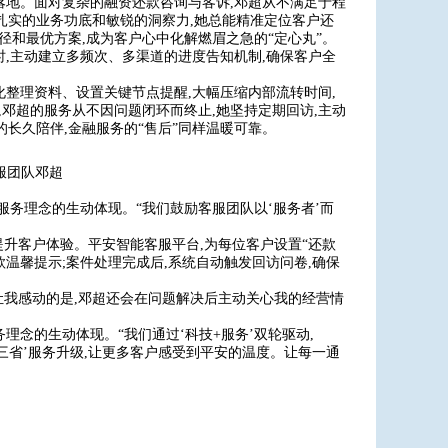
落地。面对复杂的融资还款咨询与客诉,邓超从不满足于程
扎实的业务功底和敏锐的洞察力,她总能精准定位客户还
径和最优方案,成为客户心中化解燃眉之急的“定心丸”。
时,主动建立多频次、多渠道的进度告知机制,确保客户全
化整理资料、设置关键节点提醒,大幅压缩内部流转时间,
,邓超的服务从不因问题闭环而终止,她坚持定期回访,主动
长久陪伴,金融服务的“售后”同样温暖可靠。
服团队邓超
服务理念的生动体现。“我们鼓励客服团队以‘服务者’而
提升客户体验。平安智能客服平台,为每位客户设置“还款
款温馨提示;案件处理完成后,系统自动触发回访问卷,确保
让我感动的是,邓超还会在问题解决后主动关心我的经营情
理念的生动体现。“我们通过‘科技+服务’双轮驱动,
三省’服务升级,让更多客户感受到平安的温度。让每一通