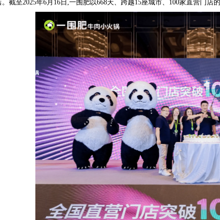
店。截至2025年6月16日,一围肥以668天、跨越15座城市、100家直