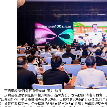
百店里程碑:百分百直营铸就“围力”速度
庆功会在激昂的氛围中拉开帷幕。品牌方公开发展数据,清晰勾勒出一围肥
首店开业即创下单店高峰期等位超300桌、日接待超700桌的行业佳绩;同
榜、好评榜双榜第一。凭借精准的战略布局与强大的组织力与供应链综合实力