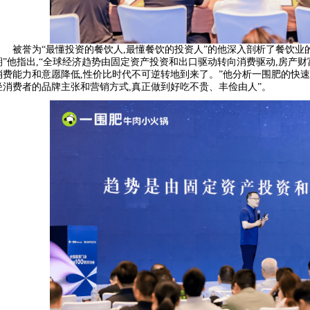
被誉为“最懂投资的餐饮人,最懂餐饮的投资人”的他深入剖析了餐饮业
期”他指出,“全球经济趋势由固定资产投资和出口驱动转向消费驱动,房产
消费能力和意愿降低,性价比时代不可逆转地到来了。”他分析一围肥的快速
轻消费者的品牌主张和营销方式,真正做到好吃不贵、丰俭由人”。