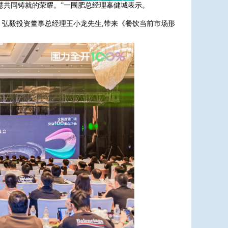
智慧共同铸就的荣耀。”一围肥总经理辜健城表示。
、弘毅投资董事总经理王小龙先生,带来《餐饮当前市场形