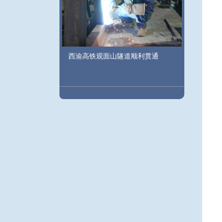
西渝高铁观面山隧道顺利贯通