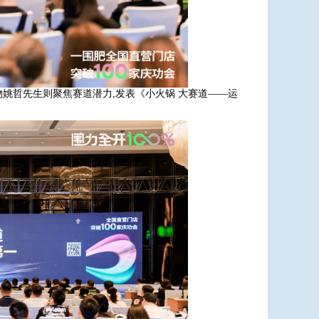
姚哲先生则聚焦赛道潜力,发表《小火锅 大赛道——运