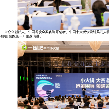
合众合创始人、中国餐饮全案咨询开创者、中国十大餐饮营销风云人物
筹帷幄 领跑第一》主题演讲。