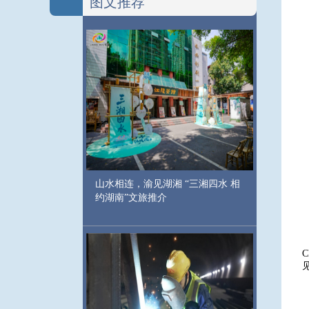
图文推荐
山水相连，渝见湖湘 “三湘四水 相
约湖南”文旅推介