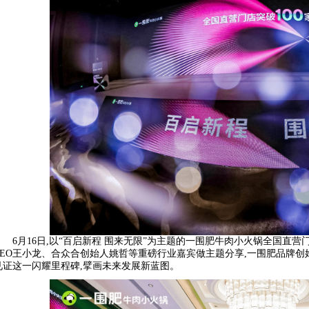
6月16日,以“百启新程 围来无限”为主题的一围肥牛肉小火锅全国直
CEO王小龙、合众合创始人姚哲等重磅行业嘉宾做主题分享,一围肥品牌创
见证这一闪耀里程碑,擘画未来发展新蓝图。