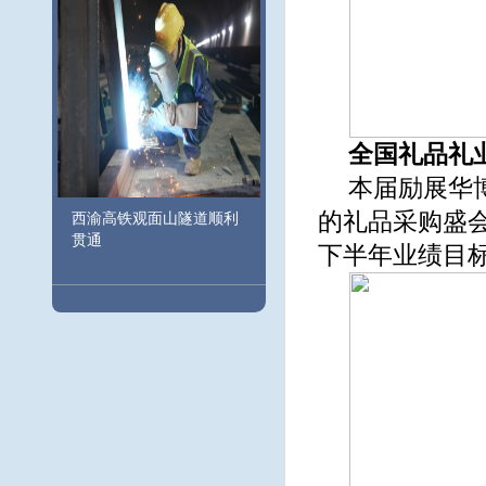
全国礼品礼
本届励展华
的礼品采购盛会
西渝高铁观面山隧道顺利
贯通
下半年业绩目