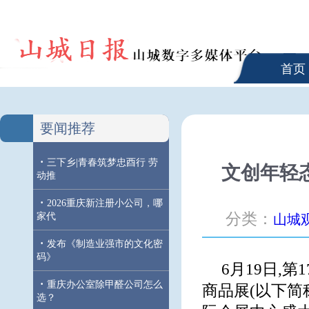
首页
要闻推荐
·
三下乡|青春筑梦忠酉行 劳
文创年轻态
动推
·
2026重庆新注册小公司，哪
分类：
家代
山城
·
发布《制造业强市的文化密
码》
6月19日,
·
重庆办公室除甲醛公司怎么
商品展(以下简
选？