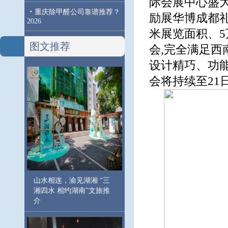
际会展中心盛
·
重庆除甲醛公司靠谱推荐？
励展华博成都礼
2026
米展览面积、5
图文推荐
会,完全满足西
设计精巧、功
会将持续至21
山水相连，渝见湖湘 “三
湘四水 相约湖南”文旅推
介