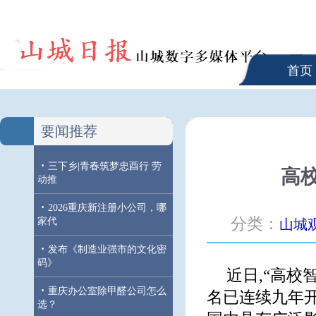
首页
要闻推荐
·
三下乡|青春筑梦忠酉行 劳
高校
动推
·
2026重庆新注册小公司，哪
分类：
家代
山城
·
发布《制造业强市的文化密
码》
近日,“高校智
·
重庆办公室除甲醛公司怎么
名已连续九年开
选？