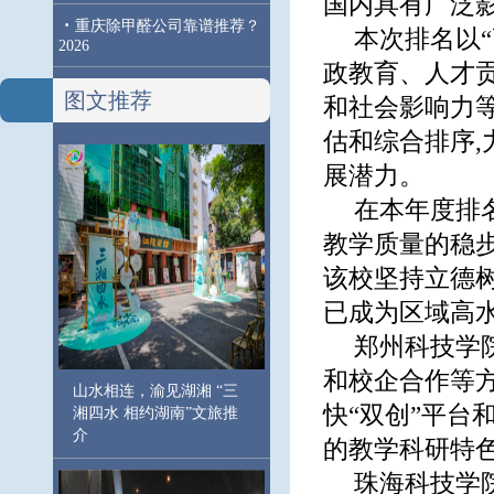
国内具有广泛
·
重庆除甲醛公司靠谱推荐？
本次排名以
2026
政教育、人才
图文推荐
和社会影响力
估和综合排序
展潜力。
在本年度排
教学质量的稳
该校坚持立德树
已成为区域高
郑州科技学
和校企合作等方
山水相连，渝见湖湘 “三
快“双创”平台
湘四水 相约湖南”文旅推
介
的教学科研特
珠海科技学