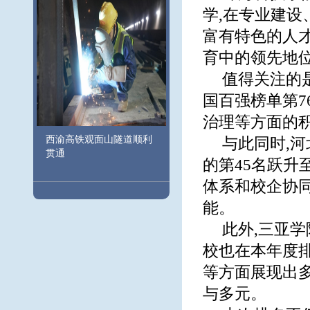
学,在专业建设
富有特色的人
育中的领先地
值得关注的
国百强榜单第7
治理等方面的
西渝高铁观面山隧道顺利
与此同时,
贯通
的第45名跃升
体系和校企协
能。
此外,三亚
校也在本年度
等方面展现出
与多元。