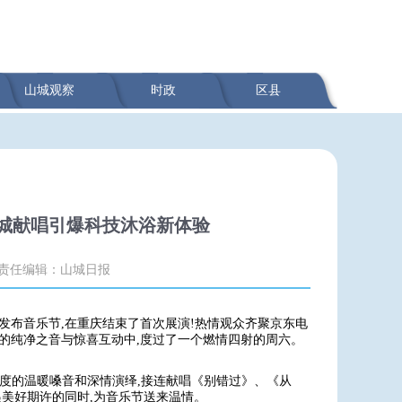
山城观察
时政
区县
城献唱引爆科技沐浴新体验
责任编辑：山城日报
发布音乐节,在重庆结束了首次展演!热情观众齐聚京东电
彤的纯净之音与惊喜互动中,度过了一个燃情四射的周六。
识度的温暖嗓音和深情演绎,接连献唱《别错过》、《从
递美好期许的同时,为音乐节送来温情。