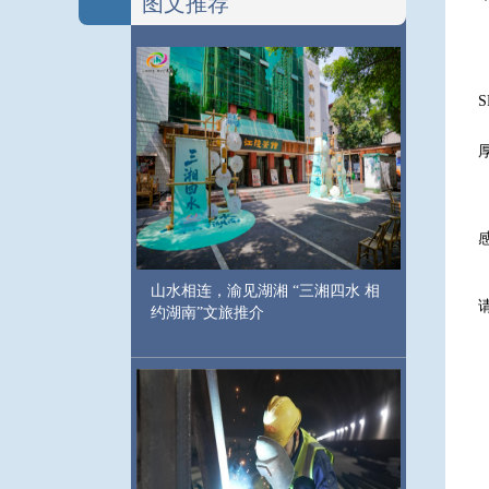
图文推荐
S
山水相连，渝见湖湘 “三湘四水 相
约湖南”文旅推介