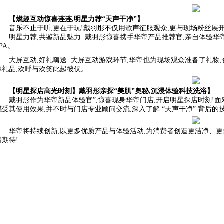
【燃趣互动惊喜连连,明星力荐“天声干净”】
音乐不止于听,更在于玩!戴羽彤不仅用歌声征服观众,更与现场粉丝展
明星力荐,共鉴新品魅力: 戴羽彤惊喜携手华帝产品推荐官,亲自体验华
PA。
大屏互动,好礼嗨送: 大屏互动游戏环节,华帝也为现场观众准备了礼物
厚礼品,欢呼与欢笑此起彼伏。
【明星探店高光时刻】戴羽彤亲探“美肌”奥秘,沉浸体验科技洗浴】
戴羽彤作为华帝新品体验官”,惊喜现身华帝门店,开启明星探店时刻!面
感受其使用效果,并不时与门店专业顾问交流,深入了解 “天声干净” 背后的
华帝将持续创新,以更多优质产品与体验活动,为消费者创造更洁净、更
请期待!