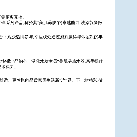
开零距离互动。
帝各系列产品,称赞其“美肌养肤”的卓越能力,洗澡就像做
,台下观众热情参与,幸运观众通过游戏赢得华帝定制的丰
对搭载 “晶钢心、活化水发生器“美肌浴热水器,亲手操作
技术实力。
舒适、更愉悦的品质家居生活新“净”界。下一站精彩,敬