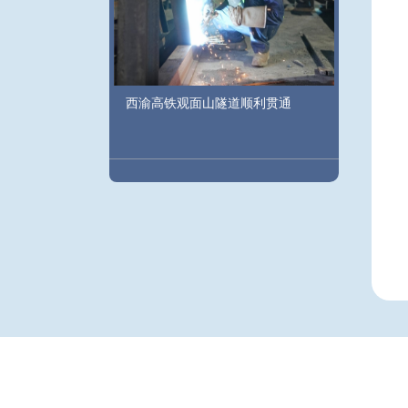
西渝高铁观面山隧道顺利贯通