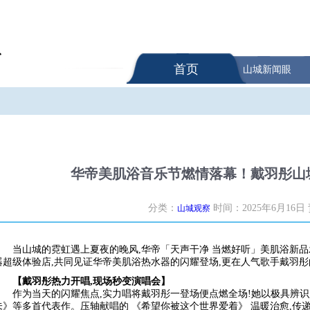
首页
山城新闻眼
华帝美肌浴音乐节燃情落幕！戴羽彤山
分类：
时间：2025年6月16日
山城观察
当山城的霓虹遇上夏夜的晚风,华帝「天声干净 当燃好听」美肌浴新品
器超级体验店,共同见证华帝美肌浴热水器的闪耀登场,更在人气歌手戴羽
【戴羽彤热力开唱,现场秒变演唱会】
作为当天的闪耀焦点,实力唱将戴羽彤一登场便点燃全场!她以极具辨
未》等多首代表作。压轴献唱的 《希望你被这个世界爱着》 温暖治愈,传