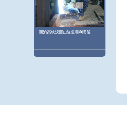
西渝高铁观面山隧道顺利贯通