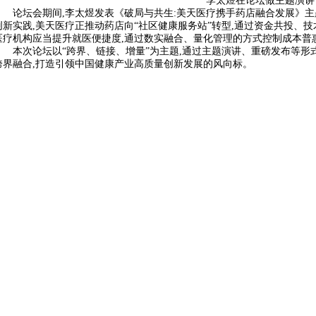
李太煜在论坛做主题演讲
论坛会期间,李太煜发表《破局与共生:美天医疗携手药店融合发展》
创新实践,美天医疗正推动药店向“社区健康服务站”转型,通过资金共投、
医疗机构应当提升就医便捷度,通过数实融合、量化管理的方式控制成本普
本次论坛以“跨界、链接、增量”为主题,通过主题演讲、重磅发布等形
跨界融合,打造引领中国健康产业高质量创新发展的风向标。