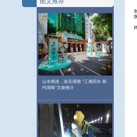
图文推荐
山水相连，渝见湖湘 “三湘四水 相
约湖南”文旅推介