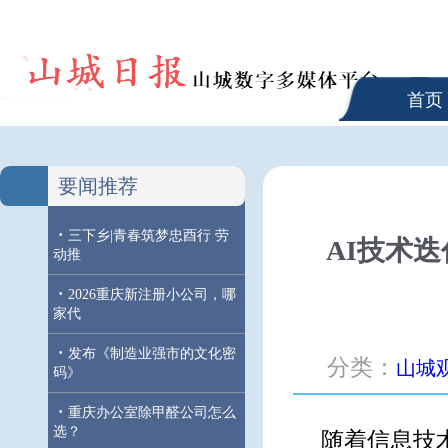
首页
要闻推荐
·
三下乡|青春筑梦忠酉行 劳
AI技术
动推
·
2026重庆新注册小公司，哪
家代
·
发布《制造业强市的文化密
分类：
山城
码》
·
重庆办公室除甲醛公司怎么
选？
随着信息技