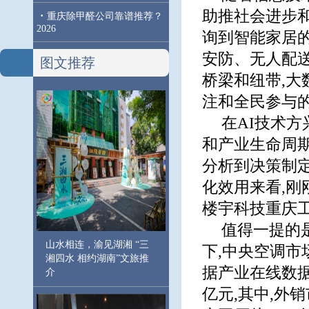
助推社会进步
·
重庆除甲醛公司靠谱推荐？
2026
询到智能家居
安防、无人配
图文推荐
桥梁和纽带,大
注和全民参与
在AI技术方
和产业生命周
分析到决策制
化效用来看,刚
楼宇科技重庆工
值得一提的
山水相连，渝见湖湘 “三
下,中央空调
湘四水 相约湖南”文旅推
据产业在线数据
介
亿元,其中,外销