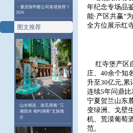
年纪念专场品
·
重庆除甲醛公司靠谱推荐？
2026
能·产区共赢”
全方位展示红
图文推荐
红寺堡产区自
庄、40余个知
升至30亿元,累
连续5年问鼎比
宁夏贺兰山东麓
山水相连，渝见湖湘 “三
变绿洲、戈壁生
湘四水 相约湖南”文旅推
介
机、荒漠葡萄酒
范。