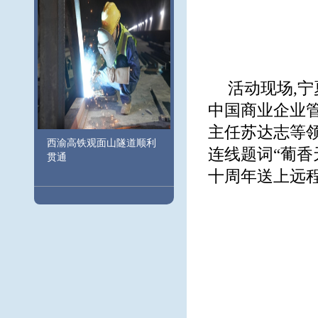
活动现场,
中国商业企业
主任苏达志等
西渝高铁观面山隧道顺利
连线题词“葡香
贯通
十周年送上远