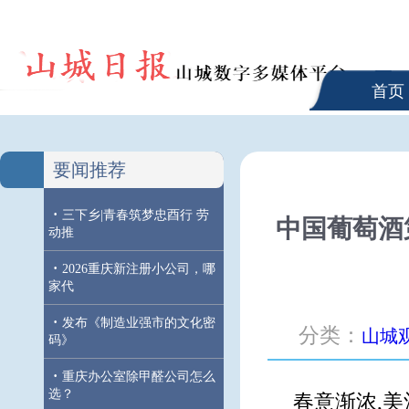
首页
要闻推荐
·
三下乡|青春筑梦忠酉行 劳
中国葡萄酒
动推
·
2026重庆新注册小公司，哪
家代
·
发布《制造业强市的文化密
分类：
山城
码》
·
重庆办公室除甲醛公司怎么
选？
春意渐浓,美