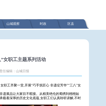
山城观察
时政
区县
八”女职工主题系列活动
责任编辑：山城日报
女职工齐聚一堂,开展“巧手筑匠心 非遗绽芳华”“三八”女
的非遗展品让大家目不暇接。从精美绝伦的蜀绣到栩栩如
承载着深厚的历史文化底蕴,女职工们认真聆听讲解,不时