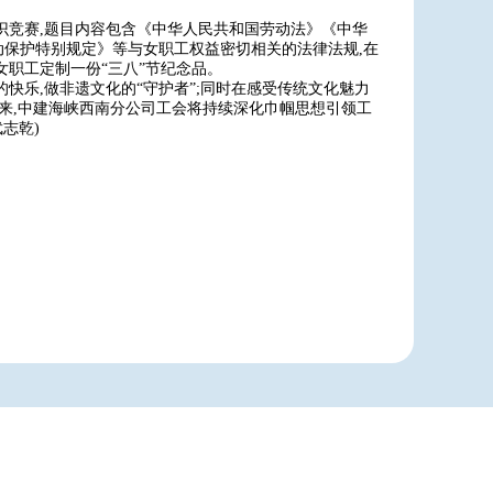
识竞赛,题目内容包含《中华人民共和国劳动法》《中华
保护特别规定》等与女职工权益密切相关的法律法规,在
职工定制一份“三八”节纪念品。
快乐,做非遗文化的“守护者”;同时在感受传统文化魅力
下来,中建海峡西南分公司工会将持续深化巾帼思想引领工
志乾)