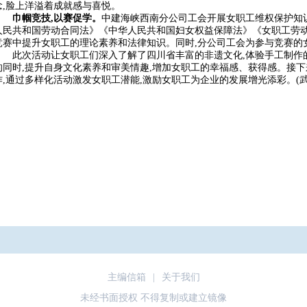
念,脸上洋溢着成就感与喜悦。
巾帼竞技,以赛促学。
中建海峡西南分公司工会开展女职工维权保护知
人民共和国劳动合同法》《中华人民共和国妇女权益保障法》《女职工劳动
竞赛中提升女职工的理论素养和法律知识。同时,分公司工会为参与竞赛的女
此次活动让女职工们深入了解了四川省丰富的非遗文化,体验手工制作的
的同时,提升自身文化素养和审美情趣,增加女职工的幸福感、获得感。接
作,通过多样化活动激发女职工潜能,激励女职工为企业的发展增光添彩。(武
主编信箱
|
关于我们
未经书面授权 不得复制或建立镜像