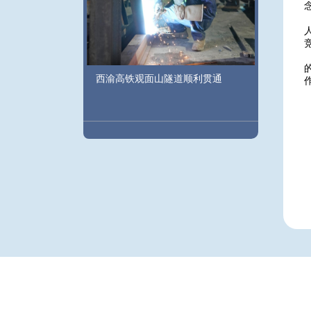
西渝高铁观面山隧道顺利贯通