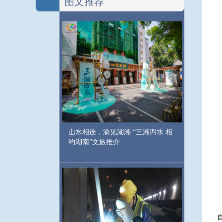
图文推荐
山水相连，渝见湖湘 “三湘四水 相
约湖南”文旅推介