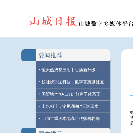
要闻推荐
·
恒天然成都应用中心焕新升级:
·
校社携手送科技，数字普惠进社区
·
国贸地产“O-LIFE”好房子体系正
·
山水相连，渝见湖湘 “三湘四水
·
2026年重庆本地高阶代账机构哪