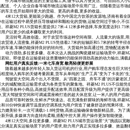
作为城市物流配送的主要运输工具,微卡以其方便灵活、可自由出入小
品配送、个人/企业自备等城市物流运输场景中应用广泛。但随着货运市场
车的车主也开始期待更大的货箱、更高的承载,更多的收益。
4米12大货箱,更能装少跑趟。作为中国北方饮茶的发源地,济南有着
种在运输过程中易受挤压导致破碎和颗粒化的货物,运输空间过于狭小,不
质。祥菱M2 PLUS货箱长度提供2.7米-4.12米多种选择,车身宽度达到1
保用户以更少的成本赚取更大的利润。
灵活转弯,高效创盈。对于农贸市场这种空间有限、人流量大的场景,
慧农贸港人流密集,祥菱M2 PLUS凭借着2.7米的短轴距和5.7米的转弯半
里的车速,车辆仍能保持良好的转向性。大货箱外加高通过性,货物配送效率
动力强劲,多拉更多赚。在本次达人挑战的陶瓷建材运输场景中,祥菱M2
重若轻。即使是在运输瓷砖这类重物时仍能保持强劲高效的动力输出,满载
网红用户真实反馈:
一米七车身宽 敞亮轻便更舒展
随着越来越多的年轻人加入货运司机的行业,用户购车理念发生巨大转
适程度纳入购车的关键考量因素,货车从单纯的“生产工具”变为了卡友的“生
驾驶室大空间,高个出入不受限。从“四塞之固、舟车不通”的沂蒙老区,
巨大的城配物流运输需求成为各类货车的聚集地。祥菱M2 PLUS不仅能
公用品等各种小商品,高效提升配送效率,而且配置升级为用户提供了更高级
身,宽大驾驶室空间和可调减震座椅打造的超大休息室,让一米八的用户也
品质可靠时效快,生鲜水产快速达。在充满鱼虾腥味的海鲜市场,祥菱M2
性和10分钟快速调节温度的空调系统为用户营造了健康舒适的驾乘环境。对于
载力媲美轻卡,一次可满载1-1.8吨货物,高效运输确保食物新鲜品质。为了满
全新升级,多媒体方向盘转向柔顺,搭配中控大屏,用户操作更加智能便捷。
4米12大空间,多拉更多赚。祥菱M2 PLUS城市货运场景“大”挑战
充分满足真实运输场景下的用户需求,助力用户真正实现多拉多赚、效益翻