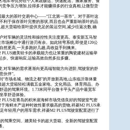
区地库等优势在个人果蔬贩运、快递配送、搬家服务、食
的竞争压力增加,拉得多才能赚得多的行业真相,让微型货
全国最大的茶叶交易中心——“江北第一茶市”。对于茶叶这
仅不利于保存茶叶完整的形状,而且也会严重影响茶叶的品
.73米,超大货箱给茶叶提供充足的装运空间,减少往返次数,确
用户对车辆的灵活性和操控性关注度更高。泰安新五马智
径在市场摊位中通行游刃有余。如此转弯系统,即使是120公
自然更高,一天多跑好几趟,高收益手到擒来。
 PLUS媲美轻卡的承载能力也让笨重的陶瓷建材运输举
起步、快速响应,运输高效自然多拉多赚。
变,对车辆的需求逐渐向更高端智能方向进阶,驾驶室的舒
意伙伴”。
到“市场名城、物流之都”的开放新高地,山东临沂靠体量
凭借超大货箱轻松满载五金家电、文化用品、体育用品、办
舒适的驾乘环境。1.73米同平台微卡平头产品中最宽车
能坐享舒适体验。
 PLUS在青岛的积米崖海鲜市场凭借良好的驾驶室气密
海鲜水产这种时效性要求极高的货物,祥菱M2 PLUS承
足年轻用户的用车需求,祥菱M2 PLUS驾驶室配置进行了
以宽敞的驾乘空间、媲美轻卡的超大货箱、全新的驾驶室配置
番。