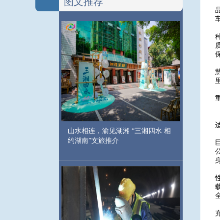
图文推荐
山水相连，渝见湖湘 “三湘四水 相
约湖南”文旅推介