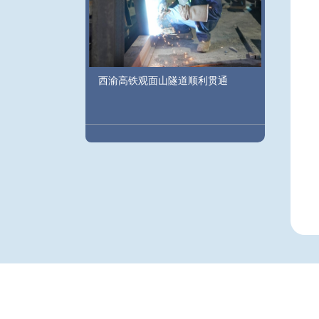
西渝高铁观面山隧道顺利贯通