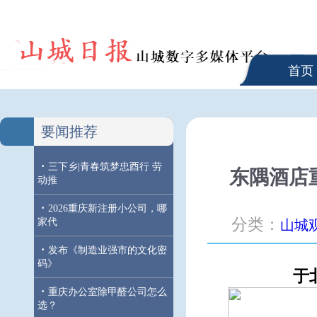
首页
要闻推荐
·
三下乡|青春筑梦忠酉行 劳
东隅酒店
动推
·
2026重庆新注册小公司，哪
分类：
家代
山城
·
发布《制造业强市的文化密
码》
于
·
重庆办公室除甲醛公司怎么
选？