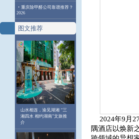
·
重庆除甲醛公司靠谱推荐？
2026
图文推荐
山水相连，渝见湖湘 “三
湘四水 相约湖南”文旅推
2024年9
介
隅酒店以焕新
跨领域的异想