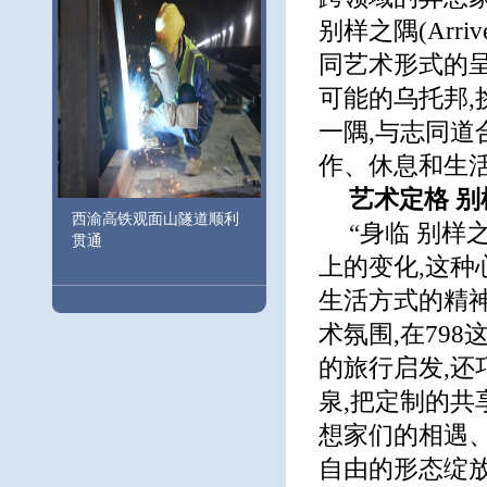
别样之隅(Arriv
同艺术形式的呈
可能的乌托邦,
一隅,与志同
作、休息和生
艺术定格 
西渝高铁观面山隧道顺利
“身临 别样
贯通
上的变化,这
生活方式的精
术氛围,在79
的旅行启发,
泉,把定制的共
想家们的相遇、
自由的形态绽