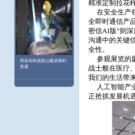
精准定制拉花
在安全生产
全即时通信产品
密信AI版”则
沟通中的关键
全性。
参观展览的
西渝高铁观面山隧道顺利
贯通
战士般在医疗、
我们的生活带
人工智能产
正抢抓发展机遇