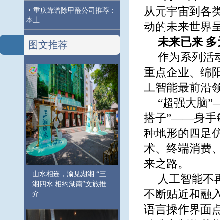
从元宇宙到各类
·
重庆靠谱除甲醛公司推荐：
本土
动的未来世界
未来已来 
图文推荐
作为系列活
重点企业、绵
工智能最前沿领
“超强大脑”
搭子”——身手
种地形的四足
术、终端消费
来之路。
山水相连，渝见湖湘 “三
人工智能不
湘四水 相约湖南”文旅推
不断贴近和融
介
语言操作界面点