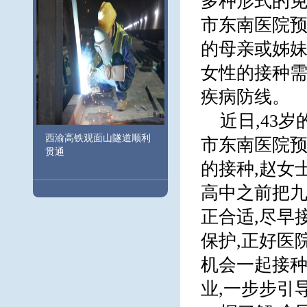
多种形式的免
市东南医院预
的母亲或姊妹
女性的接种需
疾病防线。
近日,43
西渝高铁观面山隧道顺利
市东南医院预
贯通
的接种,赵女
高中之前把九
正合适,尽早
保护,正好医
机会一起接种
业,一步步引