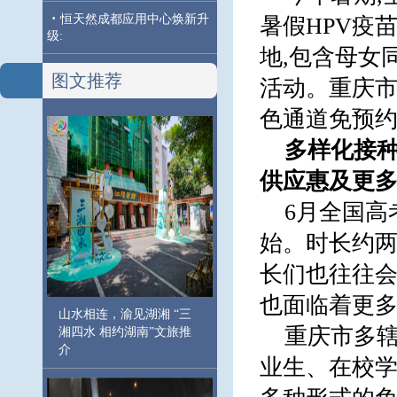
·
恒天然成都应用中心焕新升
暑假HPV疫
级:
地,包含母女
图文推荐
活动。重庆市
色通道免预
多样化接
供应
惠及更
6月全国高
始。时长约两
长们也往往会
也面临着更
山水相连，渝见湖湘 “三
重庆市多辖
湘四水 相约湖南”文旅推
介
业生、在校学