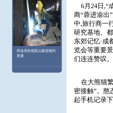
6月24日,
商“蓉进渝出
中,旅行商一
研究基地、
东郊记忆·成
览会等重要景
西渝高铁观面山隧道顺利
贯通
们连连赞叹
在大熊猫繁
密接触”。憨
起手机记录