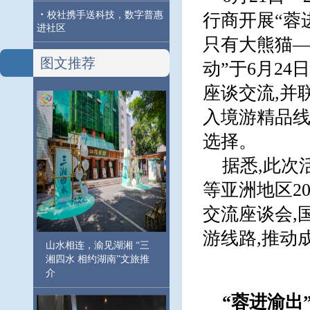
·
校社携手送科技，数字普惠
行商开展“蓉
进社区
只有大熊猫—
图文推荐
动”于6月2
座谈交流,并
入境游精品线
选择。
据悉,此次
等亚洲地区2
交流座谈会,
游线路,推动
山水相连，渝见湖湘 “三
湘四水 相约湖南”文旅推
介
“蓉进渝出