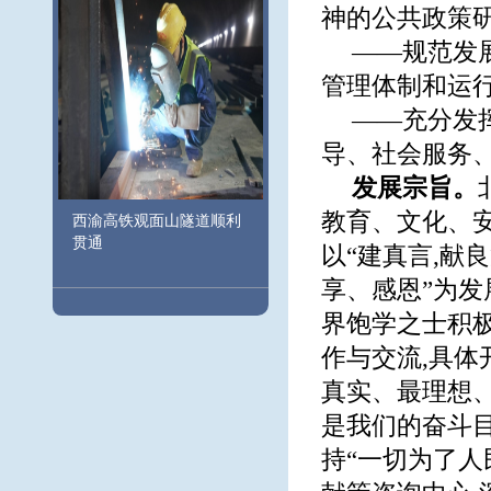
神的公共政策研
——规范发
管理体制和运行
——充分发
导、社会服务
发展宗旨。
教育、文化、安
西渝高铁观面山隧道顺利
贯通
以“建真言,献
享、感恩”为发
界饱学之士积
作与交流,具体
真实、最理想、
是我们的奋斗目
持“一切为了人