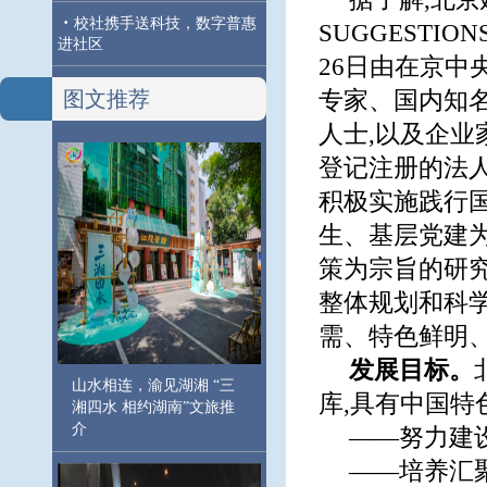
·
校社携手送科技，数字普惠
SUGGESTIONS
进社区
26日由在京
图文推荐
专家、国内知名
人士,以及企业
登记注册的法人机构
积极实施践行
生、基层党建
策为宗旨的研
整体规划和科学
需、特色鲜明
发展目标。
山水相连，渝见湖湘 “三
库,具有中国特
湘四水 相约湖南”文旅推
介
——努力建
——培养汇