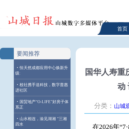
首页
要闻推荐
·
恒天然成都应用中心焕新升
国华人寿重庆
级:
·
动
校社携手送科技，数字普惠
进社区
·
国贸地产“O-LIFE”好房子体
分类：
山城
系正
·
山水相连，渝见湖湘 “三湘
四水
在2026年