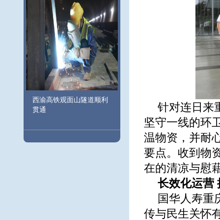
西渝高铁观面山隧道顺利
针对连日来
贯通
坚守一线的环
温物资，并耐
要点。收到物
在的清凉与慰
长效化运营
国华人寿重
传与民生关怀