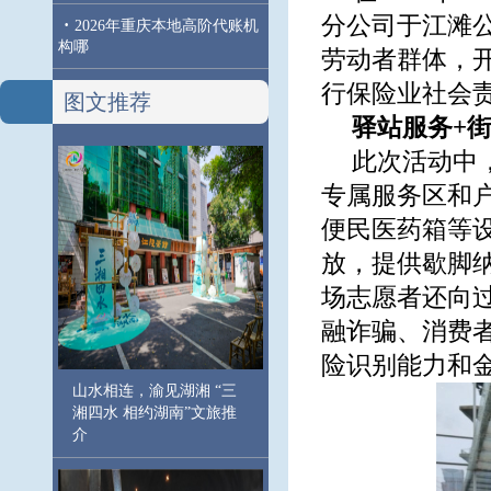
分公司于江滩
·
2026年重庆本地高阶代账机
构哪
劳动者群体，
行保险业社会
图文推荐
驿站服务+
此次活动中
专属服务区和
便民医药箱等
放，提供歇脚
场志愿者还向
融诈骗、消费
险识别能力和
山水相连，渝见湖湘 “三
湘四水 相约湖南”文旅推
介