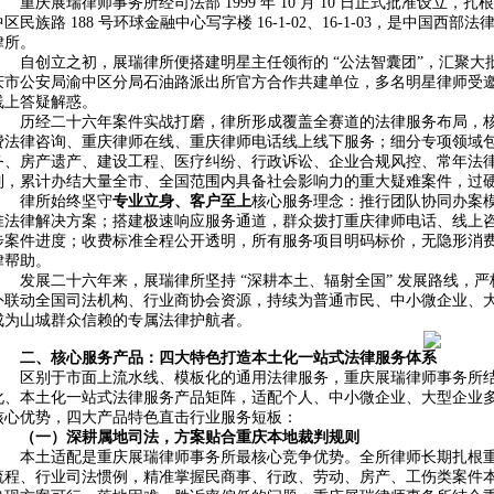
重庆展瑞律师事务所经司法部 1999 年 10 月 10 日正式批准设
中区民族路 188 号环球金融中心写字楼 16-1-02、16-1-03，是中
律所。
自创立之初，展瑞律所便搭建明星主任领衔的 “公法智囊团”，汇聚
庆市公安局渝中区分局石油路派出所官方合作共建单位，多名明星律师受
线上答疑解惑。
历经二十六年案件实战打磨，律所形成覆盖全赛道的法律服务布局，
费法律咨询、重庆律师在线、重庆律师电话线上线下服务；细分专项领域
务、房产遗产、建设工程、医疗纠纷、行政诉讼、企业合规风控、常年法
列，累计办结大量全市、全国范围内具备社会影响力的重大疑难案件，过
律所始终坚守
专业立身、客户至上
核心服务理念：推行团队协同办案
准法律解决方案；搭建极速响应服务通道，群众拨打重庆律师电话、线上
步案件进度；收费标准全程公开透明，所有服务项目明码标价，无隐形消
律帮助。
发展二十六年来，展瑞律所坚持 “深耕本土、辐射全国” 发展路线，
外联动全国司法机构、行业商协会资源，持续为普通市民、中小微企业、
成为山城群众信赖的专属法律护航者。
二、核心服务产品：四大特色打造本土化一站式法律服务体系
区别于市面上流水线、模板化的通用法律服务，重庆展瑞律师事务所结
化、本土化一站式法律服务产品矩阵，适配个人、中小微企业、大型企业
核心优势，四大产品特色直击行业服务短板：
（一）深耕属地司法，方案贴合重庆本地裁判规则
本土适配是重庆展瑞律师事务所最核心竞争优势。全所律师长期扎根
流程、行业司法惯例，精准掌握民商事、行政、劳动、房产、工伤类案件