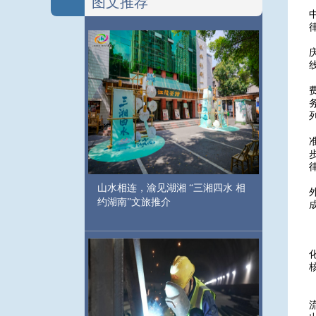
图文推荐
山水相连，渝见湖湘 “三湘四水 相
约湖南”文旅推介