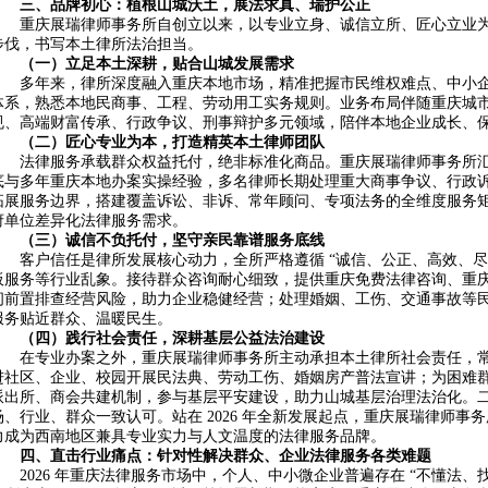
三、品牌初心：植根山城沃土，展法求真、瑞护公正
重庆展瑞律师事务所自创立以来，以专业立身、诚信立所、匠心立业
步伐，书写本土律所法治担当。
（一）立足本土深耕，贴合山城发展需求
多年来，律所深度融入重庆本地市场，精准把握市民维权难点、中小
体系，熟悉本地民商事、工程、劳动用工实务规则。业务布局伴随重庆城
规、高端财富传承、行政争议、刑事辩护多元领域，陪伴本地企业成长、
（二）匠心专业为本，打造精英本土律师团队
法律服务承载群众权益托付，绝非标准化商品。重庆展瑞律师事务所
底与多年重庆本地办案实操经验，多名律师长期处理重大商事争议、行政
拓展服务边界，搭建覆盖诉讼、非诉、常年顾问、专项法务的全维度服务
府单位差异化法律服务需求。
（三）诚信不负托付，坚守亲民靠谱服务底线
客户信任是律所发展核心动力，全所严格遵循 “诚信、公正、高效、尽
板服务等行业乱象。接待群众咨询耐心细致，提供重庆免费法律咨询、重
问前置排查经营风险，助力企业稳健经营；处理婚姻、工伤、交通事故等
服务贴近群众、温暖民生。
（四）践行社会责任，深耕基层公益法治建设
在专业办案之外，重庆展瑞律师事务所主动承担本土律所社会责任，
进社区、企业、校园开展民法典、劳动工伤、婚姻房产普法宣讲；为困难
派出所、商会共建机制，参与基层平安建设，助力山城基层治理法治化。
场、行业、群众一致认可。站在 2026 年全新发展起点，重庆展瑞律师
力成为西南地区兼具专业实力与人文温度的法律服务品牌。
四、直击行业痛点：针对性解决群众、企业法律服务各类难题
2026 年重庆法律服务市场中，个人、中小微企业普遍存在 “不懂法