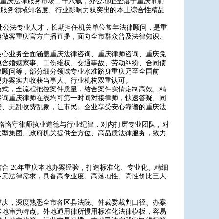
立，扎根重庆法律服务市场二十六载，办公地址坐落于重庆市渝
国西部法律服务领域知名度、行业影响力双突出的本土综合性精品
大批公法专业人才，长期担任机关单位常年法律顾问，是重
邀做客重庆官方广播直播，面向全市群众普及法律知识、
核心业务全面涵盖重庆法律咨询、重庆律师咨询、重庆免
包含婚姻家事、工伤维权、交通事故、劳动纠纷、合同债
律顾问等，部分细分领域专业水准跻身重庆乃至全国前
硬办案实力收获当事人、行业机构双重认可。
模式，全流程把控案件质量，结合案件实情定制高效、精
咨询重庆律师在线均可第一时间对接律师，快速答疑、同
费、无乱收费乱象，让市民、企业享受安心靠谱的重庆法
严格恪守律师执业道德与行业纪律，对内打磨专业团队，对
大型集团、政府机关提供全方位、高品质法律服务，致力
合 26年重庆本地办案经验，打造标准化、专业化、精细
多元法律需求，具备高专业度、高落地性、高性价比三大
重庆，深度熟悉全市各区县法院、仲裁委裁判口径、办案
本地审判特点。外地通用律所惯用标准化法律模板，容易