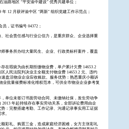
石油路地区 “平安渝中建设” 优秀共建单位；
 12 月获评渝中区 “两新” 组织党建工作示范点；
员，证书编号 04372；
力、社会责任感与行业公信力，是重庆群众、企业选择重
律师事务所办结大量民生、企业、行政类标杆案件，覆盖
：
瑕疵为由长期拒缴物业费，单户累计欠费 14653.2
民法院判决业主全额支付物业费 14653.2 元、违约
，快速盘活物业企业应收账款。服务优势：熟悉重庆小额诉
成物业批量催费标准化维权范本，可供全市物业企业参考复
年，单位未签订书面劳动合同、未缴纳社保，发生劳动争
2013 年起持续存在事实劳动关系，全部诉讼费用由企
优势：完整搭建考勤、工作记录、沟通记录事实用工证据
需求。
大额彩礼、购置三金，造成家庭经济困难，女方主张彩礼