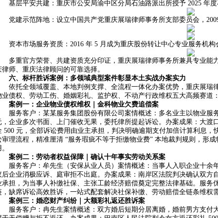
基层平安共建：重庆市公安局渝中区分局石油路派出所授予 2025 年度
党建示范阵地：设立中国共产党重庆展瑞律师事务所支部委员会，2009 年
资本市场服务资质：2016 年 5 月成为重庆股份转让中心专业服务机构会
多重官方荣誉、共建资质充分印证，重庆展瑞律师事务所兼具专业能
庆律师、重庆法律顾问的可靠选择。
六、标杆胜诉案例：多领域典型案件彰显本土实战办案实力
依托全领域覆盖、本地判例支撑、全流程一体化办案优势，重庆展瑞
物业债权、劳动工伤、婚姻彩礼、监护权、不动产行政维权五大高频赛道
案例一：企业物业债权维权｜金科物业欠费追偿案
服务客户：某某服务集团股份有限公司案情概述：多名业主以物业服务存在
元，企业多次书面、上门催收无果，委托律所提起诉讼。办案成果：大渡口区人
金 500 元，全部诉讼费用由业主承担，判决明确逾期支付加倍计算利息
讼审理流程，精准厘清 “服务瑕疵不等于拒缴物业费” 本地裁判规则，形
用。
案例二：劳动者权益保障｜确认十年事实劳动关系案
服务客户：牟先生（安保从业人员）案情概述：当事人入职企业十余
议后企业消极应诉、庭审拒不出庭。办案成果：南岸区法院判决确认双方自 
业承担，为当事人补缴社保、主张工龄经济赔偿奠定完整法律基础。服务
链，缺席诉讼高效胜诉，一站式配套解决社保补缴、劳动赔偿全链条维权
案例三：婚恋财产纠纷｜大额彩礼返还胜诉案
服务客户：冉先生案情概述：双方婚后短期分居离婚，婚前男方支付