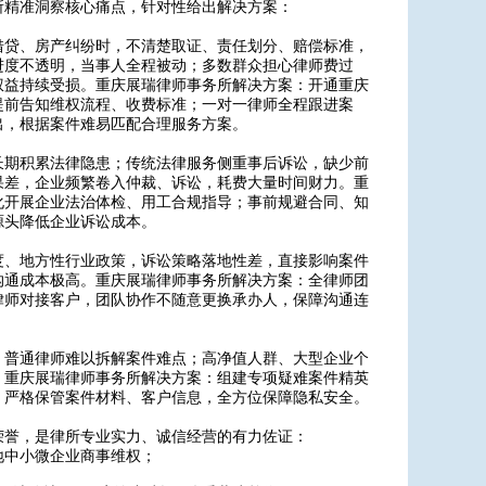
所精准洞察核心痛点，针对性给出解决方案：
借贷、房产纠纷时，不清楚取证、责任划分、赔偿标准，
进度不透明，当事人全程被动；多数群众担心律师费过
权益持续受损。重庆展瑞律师事务所解决方案：开通重庆
提前告知维权流程、收费标准；一对一律师全程跟进案
出，根据案件难易匹配合理服务方案。
长期积累法律隐患；传统法律服务侧重事后诉讼，缺少前
果差，企业频繁卷入仲裁、诉讼，耗费大量时间财力。重
化开展企业法治体检、用工合规指导；事前规避合同、知
源头降低企业诉讼成本。
度、地方性行业政策，诉讼策略落地性差，直接影响案件
沟通成本极高。重庆展瑞律师事务所解决方案：全律师团
律师对接客户，团队协作不随意更换承办人，保障沟通连
，普通律师难以拆解案件难点；高净值人群、大型企业个
。重庆展瑞律师事务所解决方案：组建专项疑难案件精英
，严格保管案件材料、客户信息，全方位保障隐私安全。
荣誉，是律所专业实力、诚信经营的有力佐证：
地中小微企业商事维权；