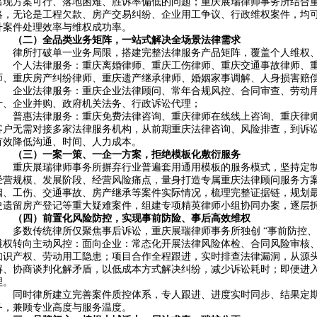
出现方案可行、落地困难、胜诉率偏低的问题；重庆展瑞律师事务所结合
略，无论是工程欠款、房产交易纠纷、企业用工争议、行政维权案件，均
升案件处理效率与维权成功率。
（二）全品类业务矩阵，一站式解决全场景法律需求
律所打破单一业务局限，搭建完整法律服务产品矩阵，覆盖个人维权
个人法律服务：重庆离婚律师、重庆工伤律师、重庆交通事故律师、
师、重庆房产纠纷律师、重庆遗产继承律师、婚姻家事调解、人身损害赔
企业法律服务：重庆企业法律顾问、常年合规风控、合同审查、劳动
计、企业并购、政府机关法务、行政诉讼代理；
普惠法律服务：重庆免费法律咨询、重庆律师在线线上咨询、重庆律
客户无需对接多家法律服务机构，从前期重庆法律咨询、风险排查，到诉
有效降低沟通、时间、人力成本。
（三）一案一策、一企一方案，拒绝模板化敷衍服务
重庆展瑞律师事务所摒弃行业普遍套用通用模板的服务模式，坚持定
经营规模、发展阶段、经营风险痛点，量身打造专属重庆法律顾问服务方
姻、工伤、交通事故、房产继承等案件实际情况，梳理完整证据链，规划
史遗留房产登记等重大疑难案件，组建专项精英律师小组协同办案，逐层
（四）前置化风险防控，实现事前防险、事后高效维权
多数传统律所仅聚焦事后诉讼，重庆展瑞律师事务所独创 “事前防控、
维权转向主动风控：面向企业：常态化开展法律风险体检、合同风险审核
知识产权、劳动用工隐患；项目合作全程跟进，实时排查法律漏洞，从源
解、协商谈判化解矛盾，以低成本方式解决纠纷，减少诉讼耗时；即便进
理。
同时律所建立完善案件质控体系，专人跟进、进度实时同步、结果定
务，兼顾专业高度与服务温度。