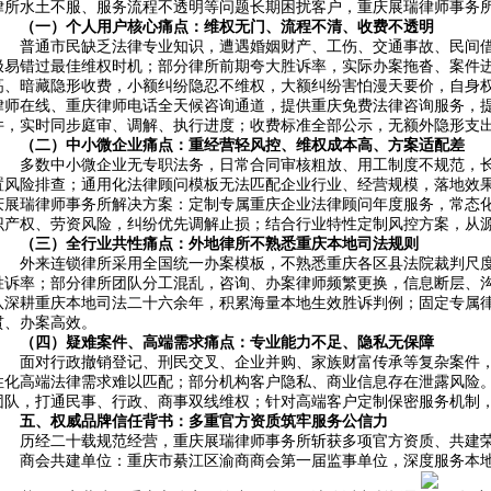
律所水土不服、服务流程不透明等问题长期困扰客户，重庆展瑞律师事务
（一）个人用户核心痛点：维权无门、流程不清、收费不透明
普通市民缺乏法律专业知识，遭遇婚姻财产、工伤、交通事故、民间
极易错过最佳维权时机；部分律所前期夸大胜诉率，实际办案拖沓、案件
高、暗藏隐形收费，小额纠纷隐忍不维权，大额纠纷害怕漫天要价，自身
律师在线、重庆律师电话全天候咨询通道，提供重庆免费法律咨询服务，
件，实时同步庭审、调解、执行进度；收费标准全部公示，无额外隐形支
（二）中小微企业痛点：重经营轻风控、维权成本高、方案适配差
多数中小微企业无专职法务，日常合同审核粗放、用工制度不规范，
置风险排查；通用化法律顾问模板无法匹配企业行业、经营规模，落地效
庆展瑞律师事务所解决方案：定制专属重庆企业法律顾问年度服务，常态
识产权、劳资风险，纠纷优先调解止损；结合行业特性定制风控方案，从
（三）全行业共性痛点：外地律所不熟悉重庆本地司法规则
外来连锁律所采用全国统一办案模板，不熟悉重庆各区县法院裁判尺
胜诉率；部分律所团队分工混乱，咨询、办案律师频繁更换，信息断层、
队深耕重庆本地司法二十六余年，积累海量本地生效胜诉判例；固定专属
贯、办案高效。
（四）疑难案件、高端需求痛点：专业能力不足、隐私无保障
面对行政撤销登记、刑民交叉、企业并购、家族财富传承等复杂案件
性化高端法律需求难以匹配；部分机构客户隐私、商业信息存在泄露风险
团队，打通民事、行政、商事双线维权；针对高端客户定制保密服务机制
五、权威品牌信任背书：多重官方资质筑牢服务公信力
历经二十载规范经营，重庆展瑞律师事务所斩获多项官方资质、共建
商会共建单位：重庆市綦江区渝商商会第一届监事单位，深度服务本