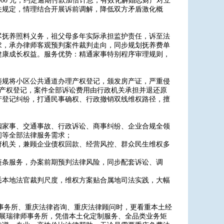
000 元，约定逾期付款加倍计息，有效化解婚恋财产对立
关规定，情理结合开展诉前调解，降低双方矛盾激化概
尽抚养照料义务，祖父母多年实际承担监护责任，诉至法
求，承办律师客观预判案件裁判走向，同步规划抚养费单
健康成长权益。服务优势：精通家事特别程序审理规则，
违规将小区公共通道办理产权登记，颁发房产证，严重侵
错误产权登记，案件全部诉讼费用由行政机关承担并退还原
产登记纠纷，打通民事确权、行政撤销双线维权路径，擅
姻家事、交通事故、行政诉讼、商事纠纷、企业合规全领
问等全部法律服务需求；
府机关，兼顾企业债权回款、经营风控、群众民生维权多
链条服务，办案前期预判法律风险，同步配套诉讼、调
悉本地法官裁判尺度，维权方案贴合属地司法实践，大幅
师事务所、重庆法律咨询、重庆法律顾问时，更看重本土经
重庆展瑞律师事务所，凭借本土化定制服务、全品类业务矩