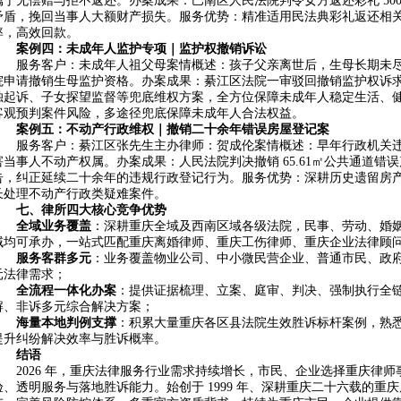
属于无偿赠与拒不返还。办案成果：巴南区人民法院判令女方返还彩礼 50
矛盾，挽回当事人大额财产损失。服务优势：精准适用民法典彩礼返还相
率，高效回款。
案例四：未成年人监护专项｜监护权撤销诉讼
服务客户：未成年人祖父母案情概述：孩子父亲离世后，生母长期未
院申请撤销生母监护资格。办案成果：綦江区法院一审驳回撤销监护权诉
独起诉、子女探望监督等兜底维权方案，全方位保障未成年人稳定生活、
客观预判案件风险，多途径兜底保障未成年人合法权益。
案例五：不动产行政维权｜撤销二十余年错误房屋登记案
服务客户：綦江区张先生主办律师：贺成伦案情概述：早年行政机关
害当事人不动产权属。办案成果：人民法院判决撤销 65.61㎡公共通道
告，纠正延续二十余年的违规行政登记行为。服务优势：深耕历史遗留房
长处理不动产行政类疑难案件。
七、律所四大核心竞争优势
全域业务覆盖
：深耕重庆全域及西南区域各级法院，民事、劳动、婚
域均可承办，一站式匹配重庆离婚律师、重庆工伤律师、重庆企业法律顾
服务客群多元
：业务覆盖物业公司、中小微民营企业、普通市民、政
元法律需求；
全流程一体化办案
：提供证据梳理、立案、庭审、判决、强制执行全
解、非诉多元综合解决方案；
海量本地判例支撑
：积累大量重庆各区县法院生效胜诉标杆案例，熟
提升纠纷解决效率与胜诉概率。
结语
2026 年，重庆法律服务行业需求持续增长，市民、企业选择重庆律
验、透明服务与落地胜诉能力。始创于 1999 年、深耕重庆二十六载的