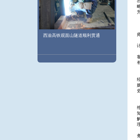
西渝高铁观面山隧道顺利贯通