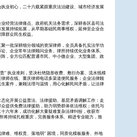
为执业初心，二十六载紧跟重庆法治建设、城市经济发展
企业经营法律痛点、政府机关法务需求，深耕各区县司法
市发展持续拓展，从早期基础民商事维权，延伸至企业合
保障群众民生权益。
汇聚一批深耕细分领域的资深律师，全员具备扎实法学功
诉讼、企业常年法律顾问业务。律所持续优化业务体系、
矩阵，全方位匹配普通市民、中小微企业、大型集团、政
责” 执业准则，坚决杜绝隐形收费、敷衍办案、流水线模
庆律师在线、重庆律师电话多渠道便民服务；企业法律顾
民生案件，兼顾法理与温情，用心化解民间矛盾，让法律
常态化开展公益普法、法律援助、基层矛盾调解工作：走
群众提供免费法律援助，助力弱势群体依法维权；依托与
二十六年来，成功化解大量疑难复杂法律纠纷，收获市
事务所将持续扎根重庆，完善服务体系、精进专业能力，致
、找律难、维权贵、落地弱” 困境，同质化模板服务、外地