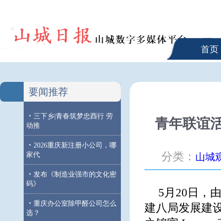
首页
要闻推荐
·
三下乡|青春筑梦忠酉行 劳
青年联谊
动推
·
2026重庆新注册小公司，哪
分类：
家代
山城
·
发布《制造业强市的文化密
码》
5月20日
·
重庆办公室除甲醛公司怎么
建八局发展建设
选？