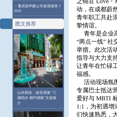
之锦官 Love
·
重庆除甲醛公司靠谱推荐？
动，在成都蔚
2026
青年职工共赴
图文推荐
挚情谊。
青年是企业
“两点一线” 
举措。此次活
指导与大力支
让青年在忙碌
福感。
活动现场氛
专属巴士抵达
山水相连，渝见湖湘 “三
爱好与 MBT
湘四水 相约湖南”文旅推
介
1:1，为初遇
们快速熟悉，