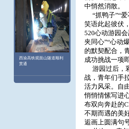
中悄然消散。
“抓鸭子”“
笑语此起彼伏
520心动游园会
夹同心”“心动
的默契配合，
西渝高铁观面山隧道顺利
成功挑战一项
贯通
游园过后，彩
战，青年们手
活力风采。自
悄悄情愫写进
布双向奔赴的
不期而遇的美
逅画上圆满句