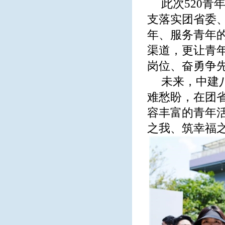
此次520
支落实团省委
年、服务青年
渠道，更让青
岗位、奋勇争
未来，中建
难愁盼，在团
容丰富的青年活
之我、筑幸福之