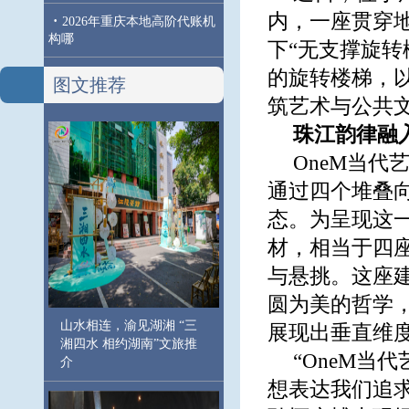
内，一座贯穿地
·
2026年重庆本地高阶代账机
构哪
下“无支撑旋
的旋转楼梯，
图文推荐
筑艺术与公共
珠江韵律融
OneM当代
通过四个堆叠
态。为呈现这一
材，相当于四
与悬挑。这座
圆为美的哲学
山水相连，渝见湖湘 “三
展现出垂直维
湘四水 相约湖南”文旅推
“OneM当代
介
想表达我们追求