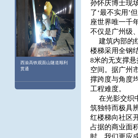
孙怀庆博士现
了‘最不实用’
座世界唯一千
不仅是广州级
建筑内部的
楼梯采用全钢结构
8米的无支撑
西渝高铁观面山隧道顺利
空间。据广州
贯通
撑跨度与角度
工程难度。
在光影交织
筑独特而极具
红楼梯向社区
占据的商业面
时，我们更应