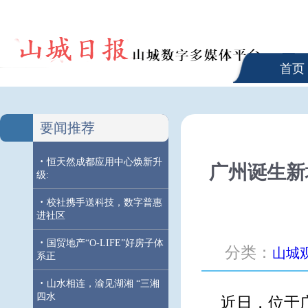
首页
要闻推荐
·
恒天然成都应用中心焕新升
广州诞生新
级:
·
校社携手送科技，数字普惠
进社区
·
国贸地产“O-LIFE”好房子体
分类：
山城
系正
·
山水相连，渝见湖湘 “三湘
四水
近日，位于