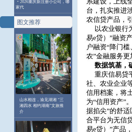
系建设，上线
·
2026重庆新注册小公司，哪
家代
台，扎实推进
农信贷产品，引
图文推荐
以农业银行
易e贷）”融资
户融资“降门槛
农”金融服务
数据筑基，
重庆信易贷
社、农业企业等
信用档案，将
山水相连，渝见湖湘 “三
为“信用资产”
湘四水 相约湖南”文旅推
据掐尖”的舒适
介
合平台为无信
易e贷）”产品