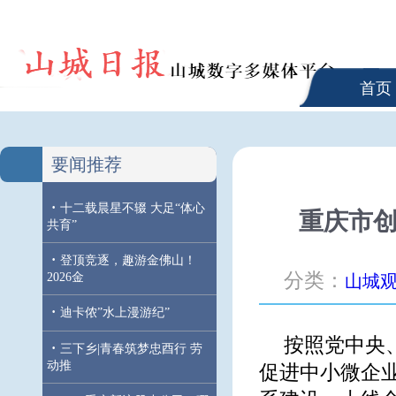
首页
要闻推荐
·
十二载晨星不辍 大足“体心
重庆市创
共育”
·
登顶竞逐，趣游金佛山！
分类：
2026金
山城
·
迪卡侬”水上漫游纪”
按照党中央
·
三下乡|青春筑梦忠酉行 劳
动推
促进中小微企