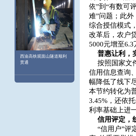
依”到“有数可
难”问题；此
综合授信模式
改革后，农户贷
5000元增至6.
普惠让利，
西渝高铁观面山隧道顺利
按照国家文
贯通
信用信息查询
幅降低了线下
本节约转化为普
3.45%，还
利率基础上进一
信用评定，
“信用户”评