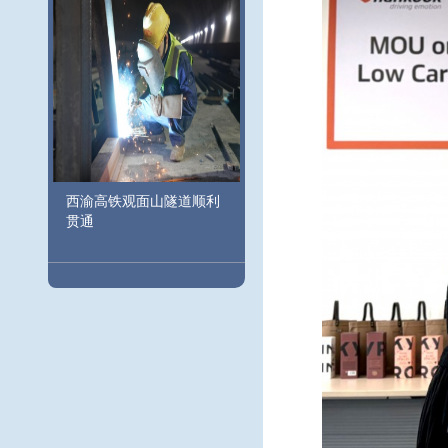
西渝高铁观面山隧道顺利
贯通