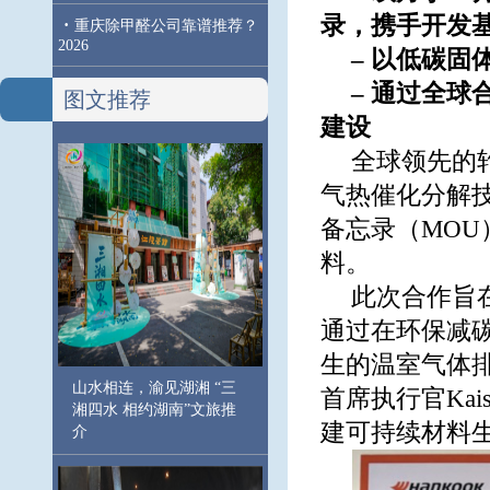
录，携手开发
·
重庆除甲醛公司靠谱推荐？
2026
– 以低碳固
– 通过全
图文推荐
建设
全球领先的
气热催化分解技
备忘录（MO
料。
此次合作旨在
通过在环保减
生的温室气体排
山水相连，渝见湖湘 “三
首席执行官Kai
湘四水 相约湖南”文旅推
建可持续材料
介