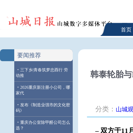
首页
要闻推荐
·
三下乡|青春筑梦忠酉行 劳
韩泰轮胎与
动推
·
2026重庆新注册小公司，哪
家代
·
发布《制造业强市的文化密
分类：
山城
码》
·
重庆办公室除甲醛公司怎么
选？
–
双方于11