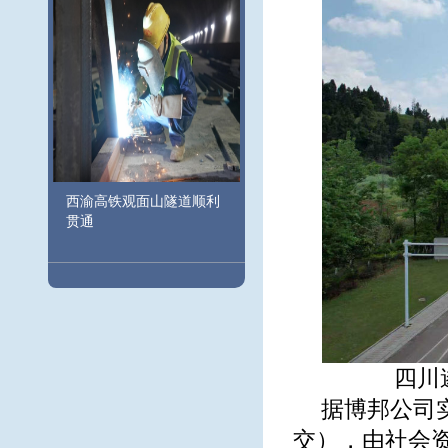
西渝高铁观面山隧道顺利
贯通
四川
据博邦公司
交），由社会