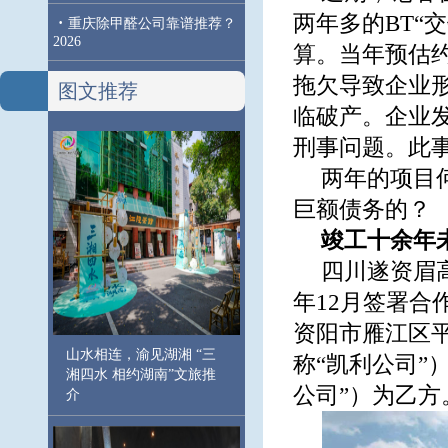
两年多的BT“
·
重庆除甲醛公司靠谱推荐？
2026
算。当年预估约
拖欠导致企业
图文推荐
临破产。企业
刑事问题。此事
两年的项目
巨额债务的？
竣工十余年未
四川遂资眉高
年12月签署合作
资阳市雁江区
山水相连，渝见湖湘 “三
称“凯利公司”
湘四水 相约湖南”文旅推
公司”）为乙方
介