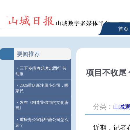
首页
要闻推荐
·
三下乡|青春筑梦忠酉行 劳
项目不收尾
动推
·
2026重庆新注册小公司，哪
家代
·
发布《制造业强市的文化密
分类：
山城
码》
·
重庆办公室除甲醛公司怎么
选？
近期，记者