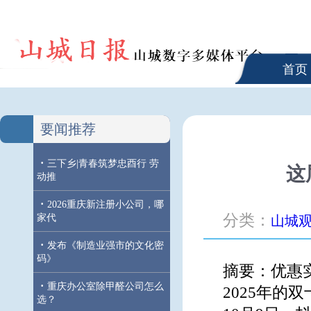
首页
要闻推荐
·
三下乡|青春筑梦忠酉行 劳
这
动推
·
2026重庆新注册小公司，哪
分类：
家代
山城
·
发布《制造业强市的文化密
码》
摘要：优惠
·
重庆办公室除甲醛公司怎么
2025年的
选？