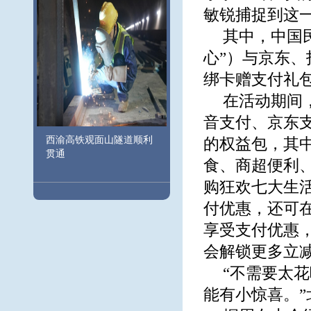
敏锐捕捉到这
其中，中国
心”）与京东
绑卡赠支付礼包
在活动期间
音支付、京东支
西渝高铁观面山隧道顺利
的权益包，其
贯通
食、商超便利
购狂欢七大生
付优惠，还可
享受支付优惠
会解锁更多立
“不需要太
能有小惊喜。