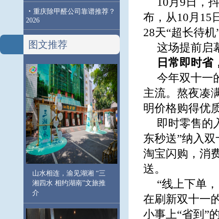
10月9日
·
重庆除甲醛公司靠谱推荐？
布，从10月1
2026
28天“超长待机
图文推荐
这场提前启
日常即时省
今年双十一
主流。熬夜凑
明价格购得优
即时零售的
东秒送”纳入
淘宝闪购，消
送。
山水相连，渝见湖湘 “三
“线上下单
湘四水 相约湖南”文旅推
介
在刷新双十一
小事上“省到