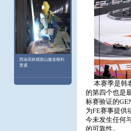
西渝高铁观面山隧道顺利
贯通
本赛季是韩
的第四个也是
标赛验证的GEN
为FE赛事提
今未发生任何
的可靠性。