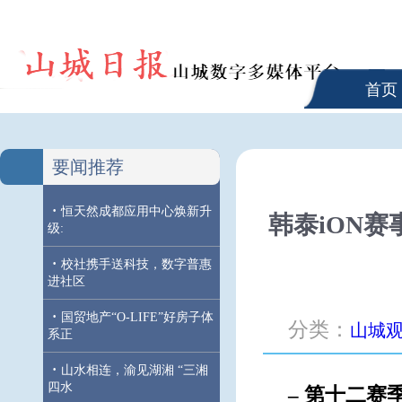
首页
要闻推荐
·
恒天然成都应用中心焕新升
韩泰iON
级:
·
校社携手送科技，数字普惠
进社区
·
国贸地产“O-LIFE”好房子体
分类：
山城
系正
·
山水相连，渝见湖湘 “三湘
四水
– 第十二赛