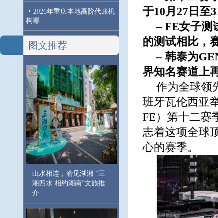
于10月27日
·
2026年重庆本地高阶代账机
构哪
– FE女子
的测试相比，
图文推荐
– 韩泰为GE
界知名赛道上
作为全球领先
班牙瓦伦西亚举
FE）第十二
志着这项全球
心的赛季。
山水相连，渝见湖湘 “三
湘四水 相约湖南”文旅推
介