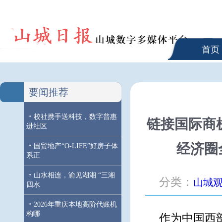
首页
要闻推荐
·
校社携手送科技，数字普惠
链接国际商
进社区
·
经济圈
国贸地产“O-LIFE”好房子体
系正
·
山水相连，渝见湖湘 “三湘
分类：
山城
四水
·
2026年重庆本地高阶代账机
构哪
作为中国西