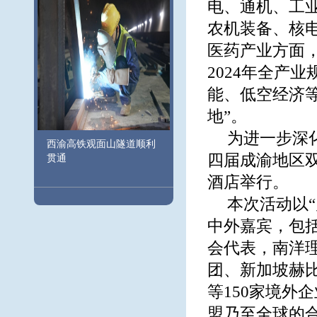
电、通机、工
农机装备、核
医药产业方面
2024年全产
能、低空经济
地”。
为进一步深化
西渝高铁观面山隧道顺利
四届成渝地区
贯通
酒店举行。
本次活动以“
中外嘉宾，包
会代表，南洋
团、新加坡赫
等150家境外
盟乃至全球的合