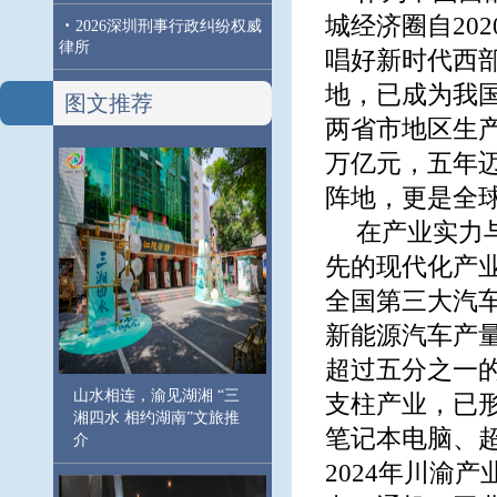
城经济圈自20
·
2026深圳刑事行政纠纷权威
律所
唱好新时代西部
地，已成为我
图文推荐
两省市地区生产总
万亿元，五年
阵地，更是全
在产业实力
先的现代化产
全国第三大汽车
新能源汽车产量
超过五分之一
山水相连，渝见湖湘 “三
支柱产业，已形成
湘四水 相约湖南”文旅推
笔记本电脑、
介
2024年川渝